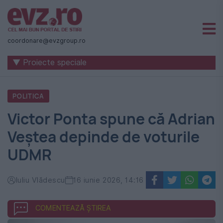
Știri
naționale
coordonare@evzgroup.ro
și
▼ Proiecte speciale
internaționale
|
POLITICA
România
Victor Ponta spune că Adrian
-
Veștea depinde de voturile
Evenimentul
UDMR
Zilei
Iuliu Vlădescu
16 iunie 2026, 14:16
COMENTEAZĂ ȘTIREA