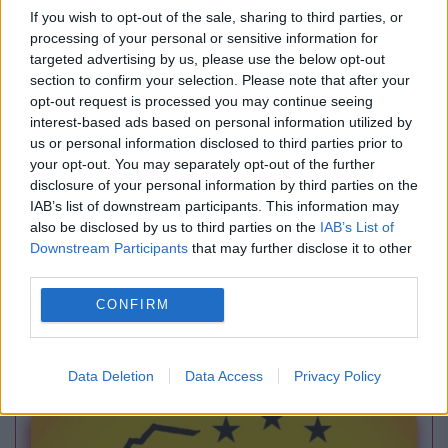
If you wish to opt-out of the sale, sharing to third parties, or
processing of your personal or sensitive information for
targeted advertising by us, please use the below opt-out
section to confirm your selection. Please note that after your
opt-out request is processed you may continue seeing
interest-based ads based on personal information utilized by
us or personal information disclosed to third parties prior to
your opt-out. You may separately opt-out of the further
disclosure of your personal information by third parties on the
IAB’s list of downstream participants. This information may
INTERNATIONAL
also be disclosed by us to third parties on the
IAB’s List of
Downstream Participants
that may further disclose it to other
Ion Sturza critică dur comportamentul
third parties.
moldovenilor în criza energetică. Consumul
CONFIRM
record de curent și sfidarea de pe rețelele
sociale
Data Deletion
Data Access
Privacy Policy