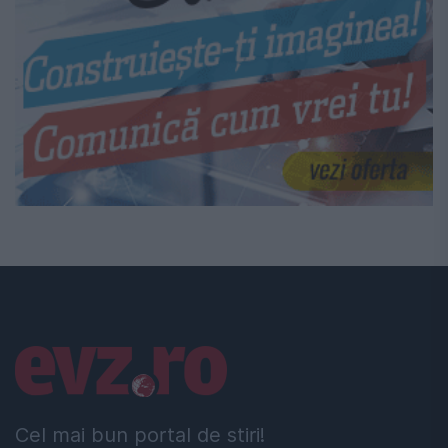
Linkuri utile
Cel mai bun portal de stiri!