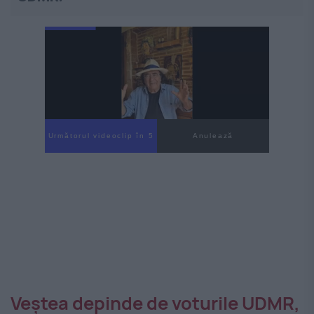
Următorul videoclip în 4
Anulează
Veștea depinde de voturile UDMR,