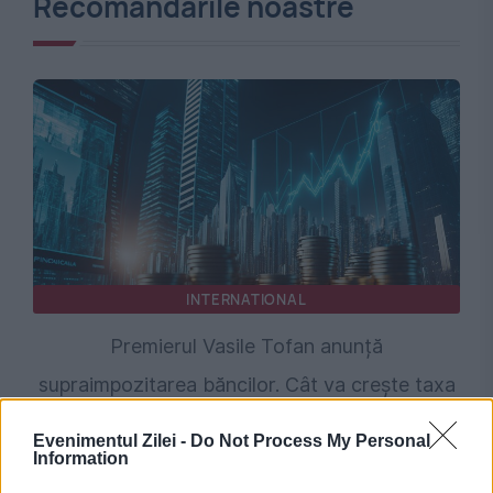
Recomandările noastre
INTERNATIONAL
Premierul Vasile Tofan anunță
supraimpozitarea băncilor. Cât va crește taxa
pe profit și ce alte măsuri conține reforma
Evenimentul Zilei -
Do Not Process My Personal
Information
fiscală