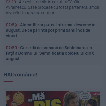
08:10
-
Acuzații teribile în cazul lui Cătălin
Avramescu. Șase procese cu fosta parteneră, ambii
invocând abuzarea copiilor
07:59
-
Alocațiile ar putea intra mai devreme în
august. De ce părinții pot primi banii încă de
vineri
07:50
-
Ce se dă de pomană de Schimbarea la
Față a Domnului. Semnificația obiceiului din 6
august
HAI România!