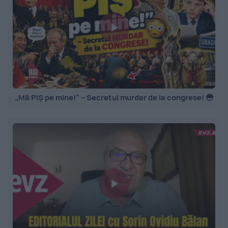
„Mă PIȘ pe mine!” – Secretul murdar de la congrese! 😳