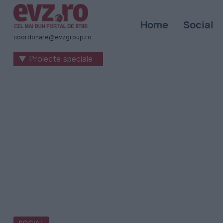
Știri
Home
Social
naționale
coordonare@evzgroup.ro
și
▼ Proiecte speciale
internaționale
|
România
-
Evenimentul
Zilei