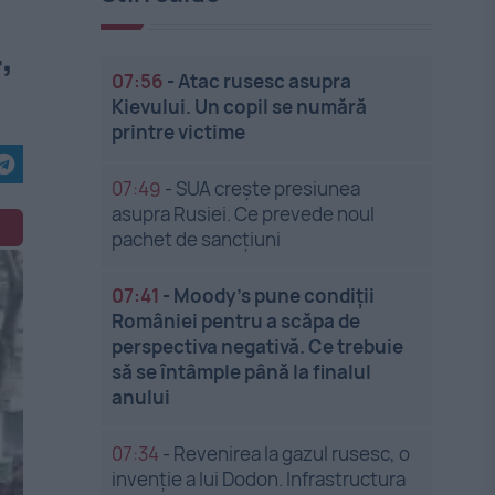
,
07:56
-
Atac rusesc asupra
Kievului. Un copil se numără
printre victime
07:49
-
SUA crește presiunea
asupra Rusiei. Ce prevede noul
pachet de sancțiuni
07:41
-
Moody’s pune condiții
României pentru a scăpa de
perspectiva negativă. Ce trebuie
să se întâmple până la finalul
anului
07:34
-
Revenirea la gazul rusesc, o
invenție a lui Dodon. Infrastructura