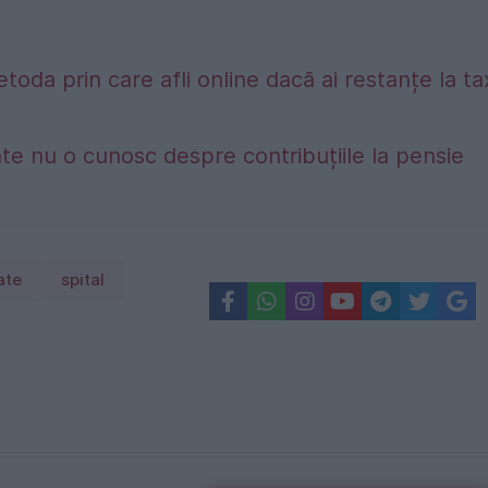
etoda prin care afli online dacă ai restanțe la t
te nu o cunosc despre contribuțiile la pensie
ate
spital