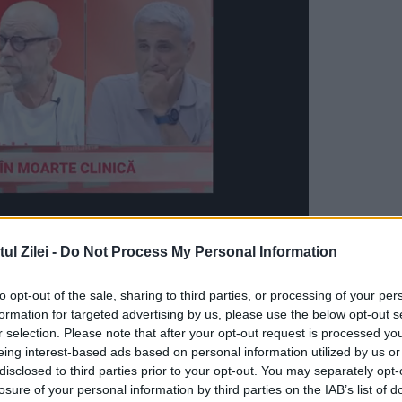
l Zilei -
Do Not Process My Personal Information
liul Județean Tulcea, prin președintele Horia
nton, în calitate de președinte al Asociației
to opt-out of the sale, sharing to third parties, or processing of your per
formation for targeted advertising by us, please use the below opt-out s
dețele din România, și de către Spitalul Județea
r selection. Please note that after your opt-out request is processed y
eing interest-based ads based on personal information utilized by us or
ii, Guvernul României a aprobat modificarea și
disclosed to third parties prior to your opt-out. You may separately opt-
ulcea.
losure of your personal information by third parties on the IAB’s list of