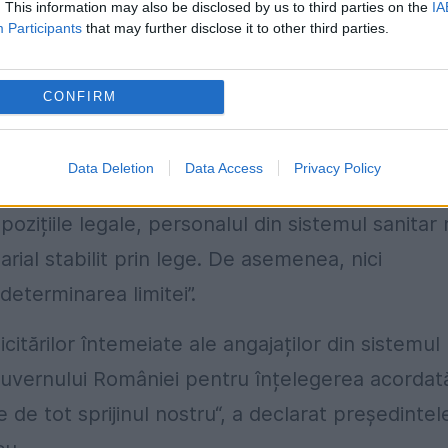
. This information may also be disclosed by us to third parties on the
IA
Participants
that may further disclose it to other third parties.
onstantinescu, arată că “prin modificarea OUG 1
cadrul instituțiilor din sistemul sanitar și de
CONFIRM
minarea limitei de 30% prevăzută la art. 25, alin 
şi completările ulterioare.”
Data Deletion
Data Access
Privacy Policy
în condițiile în care indemnizaţia de hrană se
pozițiile legale, personalul din sistemul sanitar
rial stabilit prin lege. De asemenea, nici
determinarea limitei”.
citărilor întemeiate ale angajaților din sistemul
uvernului României pentru înțelegerea acordat
te de tot sprijinul nostru“, a declarat președintel