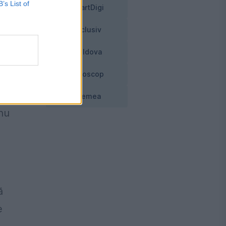
B’s List of
SmartDigi
14
Exclusiv
2
Moldova
Horoscop
Vremea
 nu
ă
e