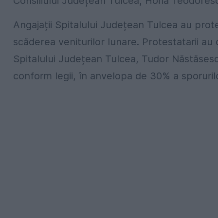
Consiliului Județean Tulcea, Horia Teodores
Angajații Spitalului Județean Tulcea au prote
scăderea veniturilor lunare. Protestatarii au 
Spitalului Județean Tulcea, Tudor Năstăsesc
conform legii, în anvelopa de 30% a sporurilo