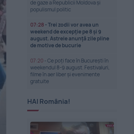
de gaze a Republicii Moldova și
populismul politic
07:28
-
Trei zodii vor avea un
weekend de excepție pe 8 și 9
august. Astrele anunță zile pline
de motive de bucurie
07:20
-
Ce poți face în București în
weekendul 8-9 august. Festivaluri,
filme în aer liber și evenimente
gratuite
HAI România!