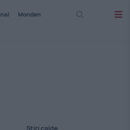
onal
Monden
Stiri calde