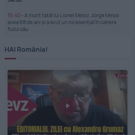
16:40
-
A murit tatăl lui Lionel Messi. Jorge Messi
avea 68 de ani și a avut un rol esențial în cariera
fiului său
HAI România!