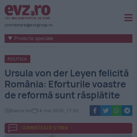
Știri
naționale
coordonare@evzgroup.ro
și
▼ Proiecte speciale
internaționale
|
POLITICA
România
Ursula von der Leyen felicită
-
România: Eforturile voastre
Evenimentul
de reformă sunt răsplătite
Zilei
Bianca Ion
14 mai 2026, 17:50
COMENTEAZĂ ȘTIREA