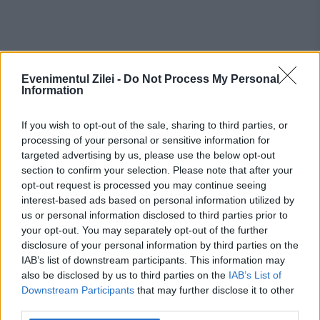
Evenimentul Zilei -
Do Not Process My Personal
Information
If you wish to opt-out of the sale, sharing to third parties, or
processing of your personal or sensitive information for
targeted advertising by us, please use the below opt-out
România, în pericol de blackout? Expert
section to confirm your selection. Please note that after your
opt-out request is processed you may continue seeing
în energie: „Trebuie să accelerăm cât se
interest-based ads based on personal information utilized by
us or personal information disclosed to third parties prior to
poate de repede acele investiții”
your opt-out. You may separately opt-out of the further
Cum verifici dacă ai datorii la Primărie?
disclosure of your personal information by third parties on the
IAB’s list of downstream participants. This information may
Metoda prin care afli online dacă ai
also be disclosed by us to third parties on the
IAB’s List of
Downstream Participants
that may further disclose it to other
restanțe la taxe și impozite
third parties.