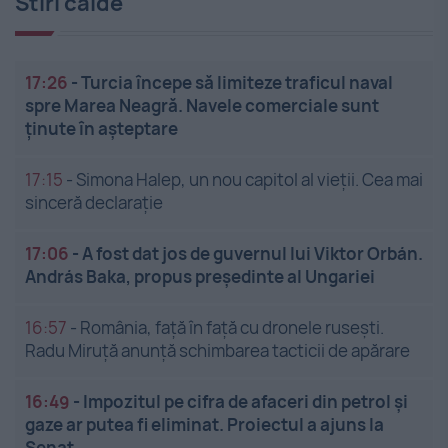
Stiri calde
17:26
-
Turcia începe să limiteze traficul naval
spre Marea Neagră. Navele comerciale sunt
ținute în așteptare
17:15
-
Simona Halep, un nou capitol al vieții. Cea mai
sinceră declarație
17:06
-
A fost dat jos de guvernul lui Viktor Orbán.
András Baka, propus președinte al Ungariei
16:57
-
România, față în față cu dronele rusești.
Radu Miruță anunță schimbarea tacticii de apărare
16:49
-
Impozitul pe cifra de afaceri din petrol și
gaze ar putea fi eliminat. Proiectul a ajuns la
Senat