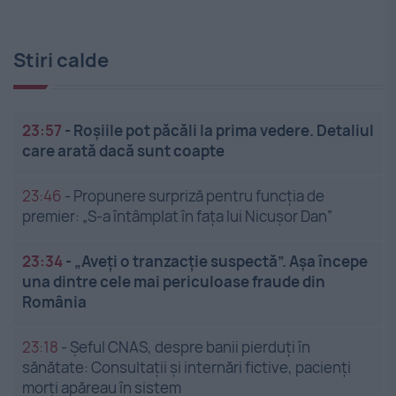
Stiri calde
23:57
-
Roșiile pot păcăli la prima vedere. Detaliul
care arată dacă sunt coapte
23:46
-
Propunere surpriză pentru funcția de
premier: „S-a întâmplat în fața lui Nicușor Dan”
23:34
-
„Aveți o tranzacție suspectă”. Așa începe
una dintre cele mai periculoase fraude din
România
23:18
-
Șeful CNAS, despre banii pierduți în
sănătate: Consultații și internări fictive, pacienți
morți apăreau în sistem