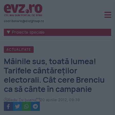
Știri
naționale
coordonare@evzgroup.ro
și
▼ Proiecte speciale
internaționale
|
ACTUALITATE
România
Mâinile sus, toată lumea!
-
Tarifele cântăreților
Evenimentul
electorali. Cât cere Brenciu
Zilei
ca să cânte în campanie
Radu Ţu ţuianu
20 aprilie 2012, 09:39