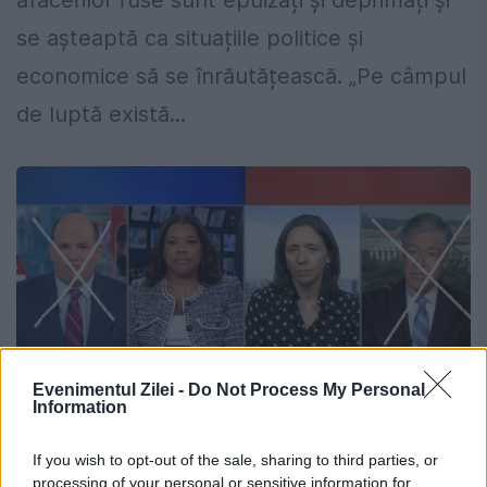
afacerilor ruse sunt epuizați și deprimați și
se așteaptă ca situațiile politice și
economice să se înrăutățească. „Pe câmpul
de luptă există...
Evenimentul Zilei -
Do Not Process My Personal
Information
If you wish to opt-out of the sale, sharing to third parties, or
Exclusiv. Lovitură dură în redacția
processing of your personal or sensitive information for