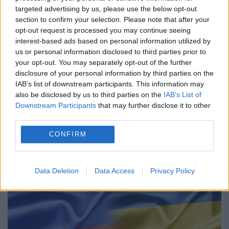
CNN! Ziariștii anti-Trump încep să fie
targeted advertising by us, please use the below opt-out
section to confirm your selection. Please note that after your
concediați
opt-out request is processed you may continue seeing
interest-based ads based on personal information utilized by
3 SEPTEMBRIE 2022
us or personal information disclosed to third parties prior to
John Harwood, un reporter de la Wall
your opt-out. You may separately opt-out of the further
disclosure of your personal information by third parties on the
Street Journal, s-a alăturat CNN în ianuarie
IAB’s list of downstream participants. This information may
also be disclosed by us to third parties on the
IAB’s List of
2020, după ce a lucrat ca corespondent șef
Downstream Participants
that may further disclose it to other
al CNBC la Washington din 2006 până în...
third parties.
CONFIRM
Data Deletion
Data Access
Privacy Policy