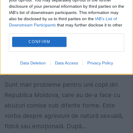
disclosure of your personal information by third parties on the
IAB’s list of downstream participants. This information may
also be disclosed by us to third parties on the
IAB’s List of
Downstream Participants
that may further disclose it to other
third parties.
Această formă de agresiune, alarmant
CONFIRM
de des întâlnită asupra copiilor din
Republica Moldova
Data Deletion
Data Access
Privacy Policy
4 IUNIE 2024
Sunt mari probleme pentru unii copii din
Republica Moldova, care au de-a face cu
abuzuri comise sub diferite forme. Este
vorba despre agresiuni de natură sexuală,
fizică sau emoțională. După...