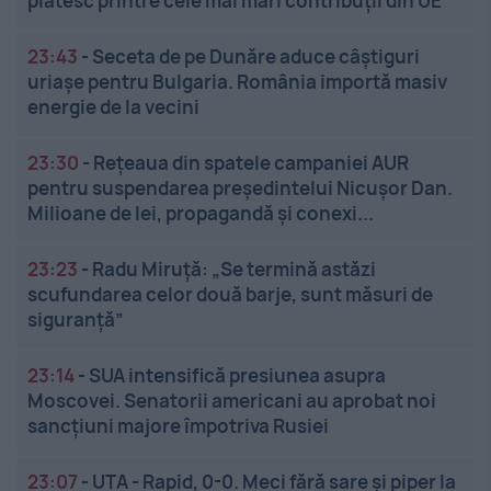
plătesc printre cele mai mari contribuții din UE
23:43
-
Seceta de pe Dunăre aduce câștiguri
uriașe pentru Bulgaria. România importă masiv
energie de la vecini
23:30
-
Rețeaua din spatele campaniei AUR
pentru suspendarea președintelui Nicușor Dan.
Milioane de lei, propagandă și conexi...
23:23
-
Radu Miruță: „Se termină astăzi
scufundarea celor două barje, sunt măsuri de
siguranţă”
23:14
-
SUA intensifică presiunea asupra
Moscovei. Senatorii americani au aprobat noi
sancțiuni majore împotriva Rusiei
23:07
-
UTA - Rapid, 0-0. Meci fără sare și piper la