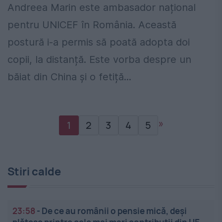
Andreea Marin este ambasador național
pentru UNICEF în România. Această
postură i-a permis să poată adopta doi
copii, la distanță. Este vorba despre un
băiat din China și o fetiță...
»
1
2
3
4
5
Stiri calde
23:58
-
De ce au românii o pensie mică, deși