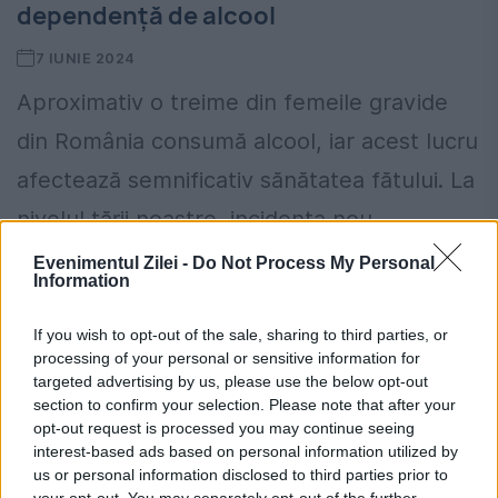
dependență de alcool
7 IUNIE 2024
Aproximativ o treime din femeile gravide
din România consumă alcool, iar acest lucru
afectează semnificativ sănătatea fătului. La
nivelul țării noastre, incidența nou-
născuților care se nasc cu sevraj alcoolic
Evenimentul Zilei -
Do Not Process My Personal
Information
este...
If you wish to opt-out of the sale, sharing to third parties, or
processing of your personal or sensitive information for
targeted advertising by us, please use the below opt-out
section to confirm your selection. Please note that after your
opt-out request is processed you may continue seeing
interest-based ads based on personal information utilized by
us or personal information disclosed to third parties prior to
your opt-out. You may separately opt-out of the further