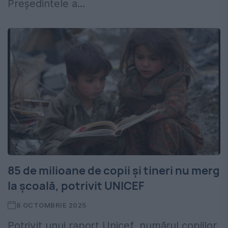
Președintele a...
85 de milioane de copii și tineri nu merg
la școală, potrivit UNICEF
8 OCTOMBRIE 2025
Potrivit unui raport Unicef, numărul copiilor