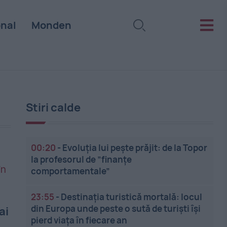
onal
Monden
Stiri calde
00:20
-
Evoluția lui pește prăjit: de la Topor
la profesorul de ”finanțe
comportamentale”
23:55
-
Destinația turistică mortală: locul
din Europa unde peste o sută de turiști își
ai
pierd viața în fiecare an