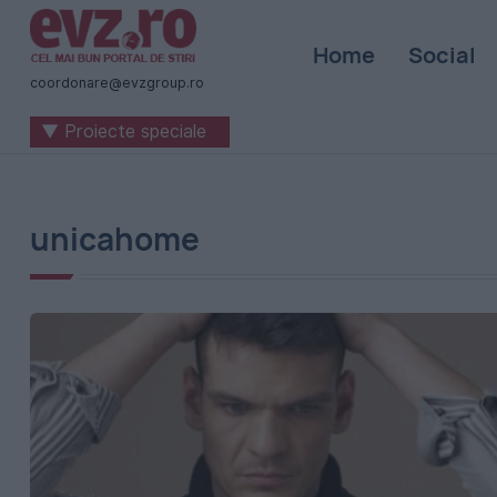
Știri
Home
Social
naționale
coordonare@evzgroup.ro
și
▼ Proiecte speciale
internaționale
|
România
unicahome
-
Evenimentul
Zilei