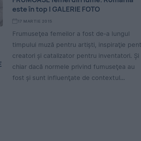
este în top | GALERIE FOTO
17 MARTIE 2015
Frumuseţea femeilor a fost de-a lungul
timpului muză pentru artişti, inspiraţie pen
creatori şi catalizator pentru inventatori. Şi
E
chiar dacă normele privind fumuseţea au
fost şi sunt influenţate de contextul...