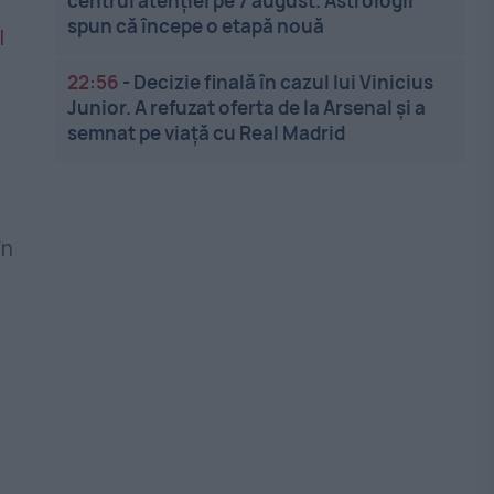
centrul atenției pe 7 august. Astrologii
spun că începe o etapă nouă
22:56
-
Decizie finală în cazul lui Vinicius
Junior. A refuzat oferta de la Arsenal și a
semnat pe viață cu Real Madrid
în
i