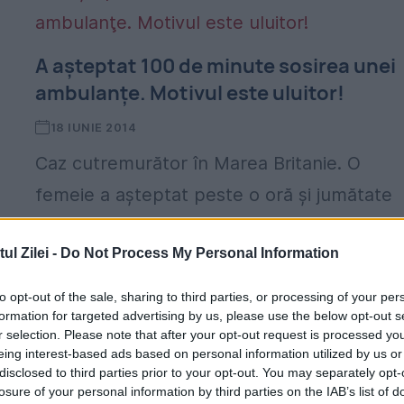
A aşteptat 100 de minute sosirea unei
ambulanţe. Motivul este uluitor!
18 IUNIE 2014
Caz cutremurător în Marea Britanie. O
femeie a aşteptat peste o oră şi jumătate
sosirea unei ambulanţe, după ce i s-a făcu
l Zilei -
Do Not Process My Personal Information
rău în locuinţa sa. Iubitul său a sunat...
to opt-out of the sale, sharing to third parties, or processing of your per
formation for targeted advertising by us, please use the below opt-out s
r selection. Please note that after your opt-out request is processed y
eing interest-based ads based on personal information utilized by us or
disclosed to third parties prior to your opt-out. You may separately opt-
O fetiţă de şase ani nu se putea opri di
losure of your personal information by third parties on the IAB’s list of