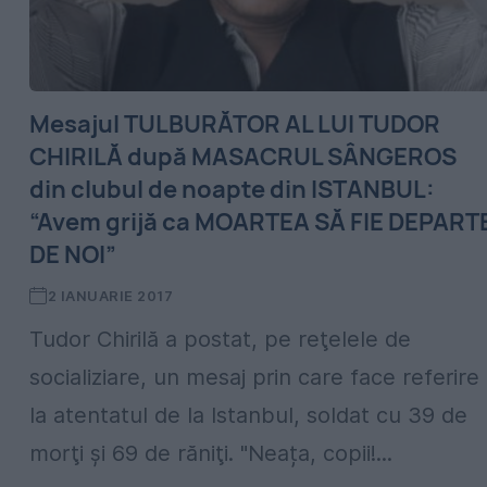
Mesajul TULBURĂTOR AL LUI TUDOR
CHIRILĂ după MASACRUL SÂNGEROS
din clubul de noapte din ISTANBUL:
“Avem grijă ca MOARTEA SĂ FIE DEPART
DE NOI”
2 IANUARIE 2017
Tudor Chirilă a postat, pe reţelele de
socializiare, un mesaj prin care face referire
la atentatul de la Istanbul, soldat cu 39 de
morţi şi 69 de răniţi. "Neața, copii!...