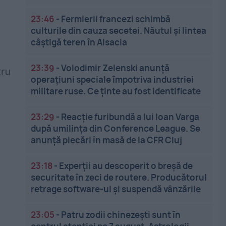
23:46
-
Fermierii francezi schimbă
culturile din cauza secetei. Năutul și lintea
câștigă teren în Alsacia
23:39
-
Volodimir Zelenski anunță
tru
operațiuni speciale împotriva industriei
militare ruse. Ce ținte au fost identificate
23:29
-
Reacție furibundă a lui Ioan Varga
după umilința din Conference League. Se
anunță plecări în masă de la CFR Cluj
23:18
-
Experții au descoperit o breșă de
securitate în zeci de routere. Producătorul
retrage software-ul și suspendă vânzările
23:05
-
Patru zodii chinezești sunt în