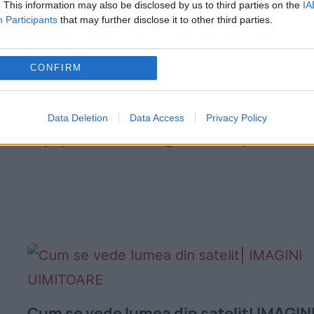
. This information may also be disclosed by us to third parties on the
IA
râs. Ce spun doctorii despre starea ei
Participants
that may further disclose it to other third parties.
ă
17 IUNIE 2014
Caz medical ciudat în Bolivia. O fetiţă de ş
CONFIRM
ani suferă de o boală rară, ce se
caracterizează prin crize de râs necontrolat
Data Deletion
Data Access
Privacy Policy
,
Iniţial, doctorii nu au găsit un răspuns...
Cum se vede lumea din satelit| IMAGIN