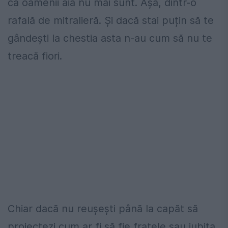
că oamenii ăia nu mai sunt. Așa, dintr-o
rafală de mitralieră. Și dacă stai puțin să te
gândești la chestia asta n-au cum să nu te
treacă fiori.
Chiar dacă nu reușești până la capăt să
proiectezi cum ar fi să fie fratele sau iubita