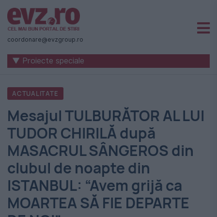
Știri
naționale
coordonare@evzgroup.ro
și
▼ Proiecte speciale
internaționale
|
ACTUALITATE
România
Mesajul TULBURĂTOR AL LUI
-
TUDOR CHIRILĂ după
Evenimentul
MASACRUL SÂNGEROS din
Zilei
clubul de noapte din
ISTANBUL: “Avem grijă ca
MOARTEA SĂ FIE DEPARTE