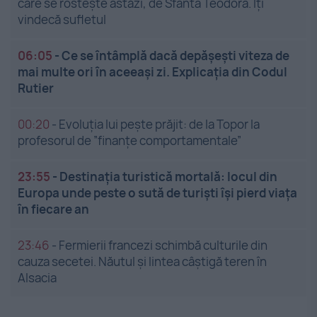
care se rostește astăzi, de Sfânta Teodora. Îți
vindecă sufletul
06:05
-
Ce se întâmplă dacă depășești viteza de
mai multe ori în aceeași zi. Explicația din Codul
Rutier
00:20
-
Evoluția lui pește prăjit: de la Topor la
profesorul de ”finanțe comportamentale”
23:55
-
Destinația turistică mortală: locul din
Europa unde peste o sută de turiști își pierd viața
în fiecare an
23:46
-
Fermierii francezi schimbă culturile din
cauza secetei. Năutul și lintea câștigă teren în
Alsacia