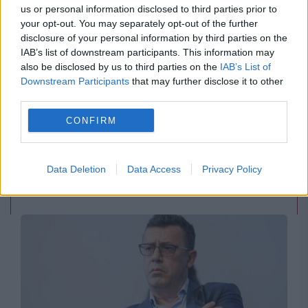
us or personal information disclosed to third parties prior to
your opt-out. You may separately opt-out of the further
disclosure of your personal information by third parties on the
IAB’s list of downstream participants. This information may
also be disclosed by us to third parties on the
IAB’s List of
Downstream Participants
that may further disclose it to other
third parties.
POLITICA
CONFIRM
Sorin Grindeanu: Parlamentul a evitat
pierderea a 5,8 miliarde de euro din PNRR și a
Data Deletion
Data Access
Privacy Policy
deblocat 16,7 miliarde din SAFE