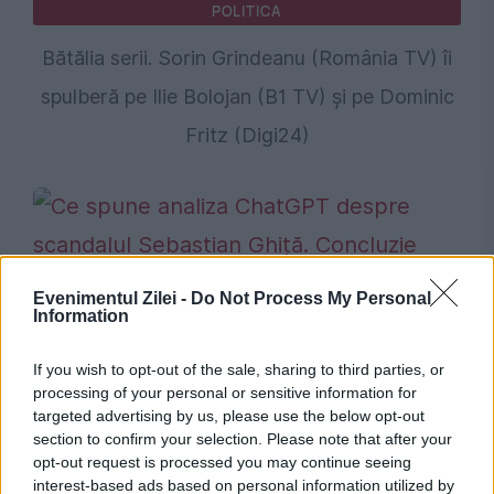
POLITICA
Bătălia serii. Sorin Grindeanu (România TV) îi
spulberă pe Ilie Bolojan (B1 TV) și pe Dominic
Fritz (Digi24)
Evenimentul Zilei -
Do Not Process My Personal
OPINII
Information
Ce spune analiza ChatGPT despre scandalul
If you wish to opt-out of the sale, sharing to third parties, or
Sebastian Ghiță. Concluzie surprinzătoare
processing of your personal or sensitive information for
targeted advertising by us, please use the below opt-out
section to confirm your selection. Please note that after your
opt-out request is processed you may continue seeing
interest-based ads based on personal information utilized by