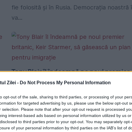
fie folosită și în Rusia. Democrația noastră î
va...
Tony Blair îl îndeamnă pe noul premier
britanic, Keir Starmer, să găsească un
l Zilei -
Do Not Process My Personal Information
plan pentru imigrație
to opt-out of the sale, sharing to third parties, or processing of your per
7 IULIE 2024
formation for targeted advertising by us, please use the below opt-out s
r selection. Please note that after your opt-out request is processed y
Marea Britanie. În calitate de fost premier
eing interest-based ads based on personal information utilized by us or
laburist britanic în perioada 1997-2007, Ton
disclosed to third parties prior to your opt-out. You may separately opt-
losure of your personal information by third parties on the IAB’s list of