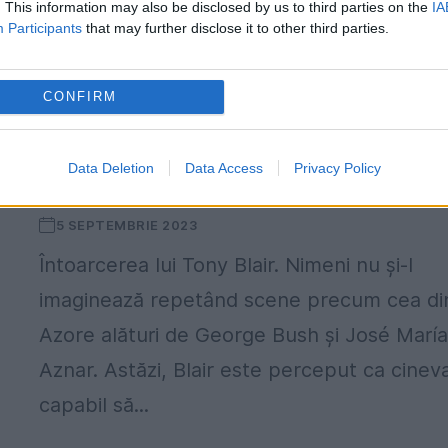
Blair a oferit o serie de sfaturi noului prim-
. This information may also be disclosed by us to third parties on the
IA
Participants
that may further disclose it to other third parties.
ministru Keir Starmer, membru al aceleiași
tabere politice. El...
CONFIRM
Data Deletion
Data Access
Privacy Policy
Întoarcerea lui Tony Blair
5 SEPTEMBRIE 2023
Întoarcerea lui Tony Blair. Nimeni nu şi-l
imaginează repetând scene precum cea di
Azore alături de George Bush și José Marí
Aznar. Astăzi, Blair este perceput ca cinev
capabil să...