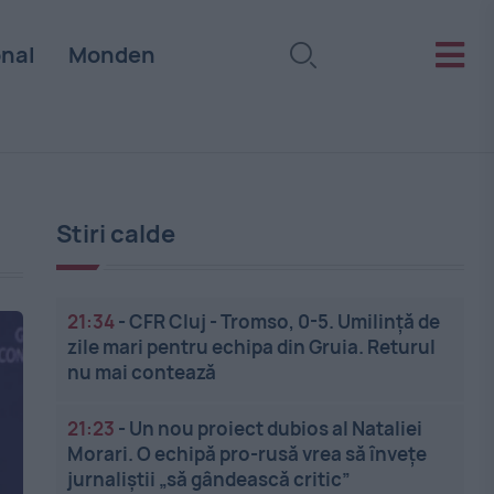
onal
Monden
Stiri calde
21:34
-
CFR Cluj - Tromso, 0-5. Umilință de
zile mari pentru echipa din Gruia. Returul
nu mai contează
21:23
-
Un nou proiect dubios al Nataliei
Morari. O echipă pro-rusă vrea să înveţe
jurnaliştii „să gândească critic”