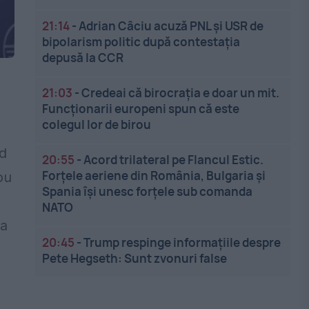
21:14
-
Adrian Câciu acuză PNL și USR de
bipolarism politic după contestația
depusă la CCR
21:03
-
Credeai că birocrația e doar un mit.
Funcționarii europeni spun că este
colegul lor de birou
ld
20:55
-
Acord trilateral pe Flancul Estic.
Forțele aeriene din România, Bulgaria și
ou
Spania își unesc forțele sub comanda
NATO
ea
20:45
-
Trump respinge informațiile despre
Pete Hegseth: Sunt zvonuri false