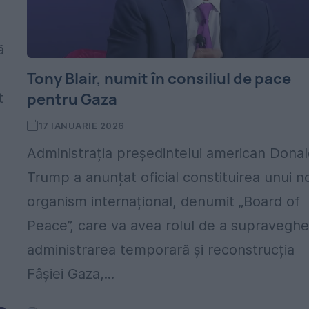
ă
Tony Blair, numit în consiliul de pace
pentru Gaza
t
17 IANUARIE 2026
Administrația președintelui american Dona
Trump a anunțat oficial constituirea unui n
organism internațional, denumit „Board of
Peace”, care va avea rolul de a supravegh
administrarea temporară și reconstrucția
Fâșiei Gaza,...