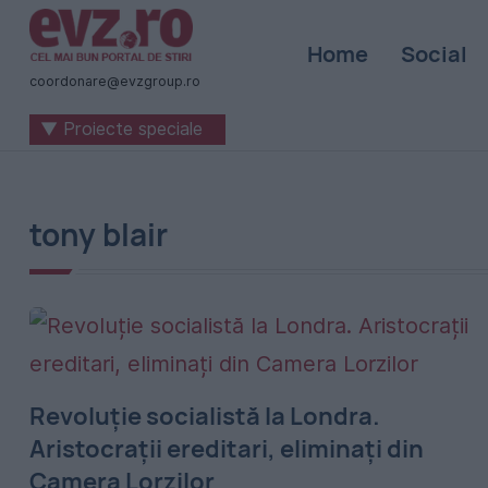
Știri
Home
Social
naționale
coordonare@evzgroup.ro
și
▼ Proiecte speciale
internaționale
|
România
tony blair
-
Evenimentul
Zilei
Revoluție socialistă la Londra.
Aristocrații ereditari, eliminați din
Camera Lorzilor