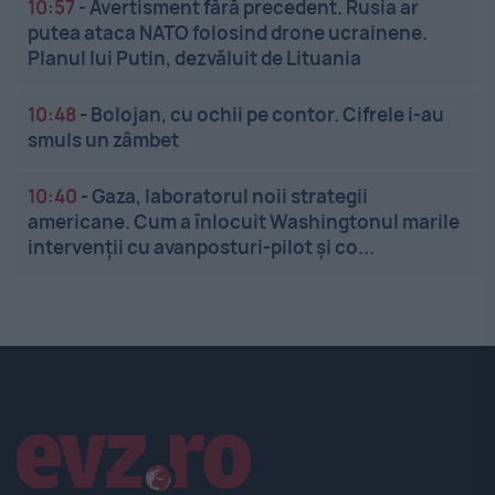
10:57
-
Avertisment fără precedent. Rusia ar
putea ataca NATO folosind drone ucrainene.
Planul lui Putin, dezvăluit de Lituania
10:48
-
Bolojan, cu ochii pe contor. Cifrele i-au
smuls un zâmbet
10:40
-
Gaza, laboratorul noii strategii
americane. Cum a înlocuit Washingtonul marile
intervenții cu avanposturi-pilot și co...
Linkuri utile