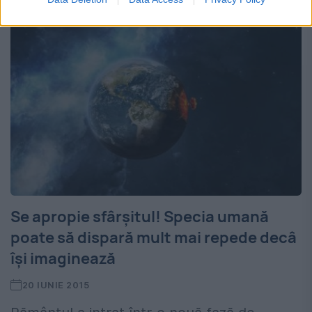
Se apropie sfârșitul! Specia umană
poate să dispară mult mai repede decâ
își imaginează
20 IUNIE 2015