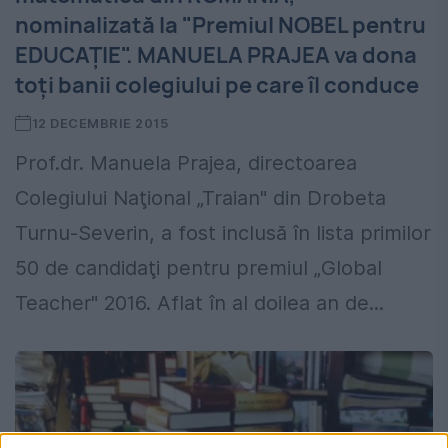
nominalizată la "Premiul NOBEL pentru
EDUCAȚIE". MANUELA PRAJEA va dona
toți banii colegiului pe care îl conduce
12 DECEMBRIE 2015
Prof.dr. Manuela Prajea, directoarea
Colegiului Naţional „Traian" din Drobeta
Turnu-Severin, a fost inclusă în lista primilor
50 de candidaţi pentru premiul „Global
Teacher" 2016. Aflat în al doilea an de...