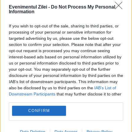
Evenimentul Zilei -
Do Not Process My Personal
Information
If you wish to opt-out of the sale, sharing to third parties, or
processing of your personal or sensitive information for
targeted advertising by us, please use the below opt-out
section to confirm your selection. Please note that after your
opt-out request is processed you may continue seeing
„Biblia pierdută” pleacă în turneu în
interest-based ads based on personal information utilized by
ţară
us or personal information disclosed to third parties prior to
your opt-out. You may separately opt-out of the further
16 OCTOMBRIE 2015
disclosure of your personal information by third parties on the
IAB’s list of downstream participants. This information may
Romanul „Biblia pierdută” „se ţine de
also be disclosed by us to third parties on the
IAB’s List of
Downstream Participants
that may further disclose it to other
cuvânt” şi se vinde foarte bine. „Biblia
third parties.
pierdută” începe turneul de lansări prin
CONFIRM
ţară. Prima oprire va fi la Braşov, duminică
18 octombrie, la...
Data Deletion
Data Access
Privacy Policy