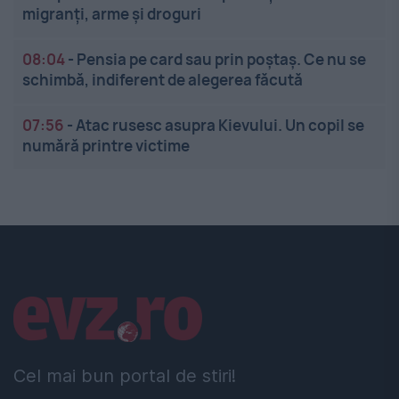
migranți, arme și droguri
08:04
-
Pensia pe card sau prin poștaș. Ce nu se
schimbă, indiferent de alegerea făcută
07:56
-
Atac rusesc asupra Kievului. Un copil se
numără printre victime
Linkuri utile
Cel mai bun portal de stiri!