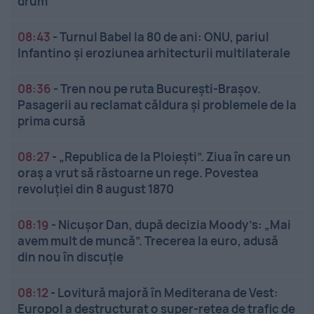
drum
08:43
-
Turnul Babel la 80 de ani: ONU, pariul
Infantino și eroziunea arhitecturii multilaterale
08:36
-
Tren nou pe ruta București-Brașov.
Pasagerii au reclamat căldura și problemele de la
prima cursă
08:27
-
„Republica de la Ploiești”. Ziua în care un
oraș a vrut să răstoarne un rege. Povestea
revoluției din 8 august 1870
08:19
-
Nicușor Dan, după decizia Moody’s: „Mai
avem mult de muncă”. Trecerea la euro, adusă
din nou în discuție
08:12
-
Lovitură majoră în Mediterana de Vest:
Europol a destructurat o super-rețea de trafic de