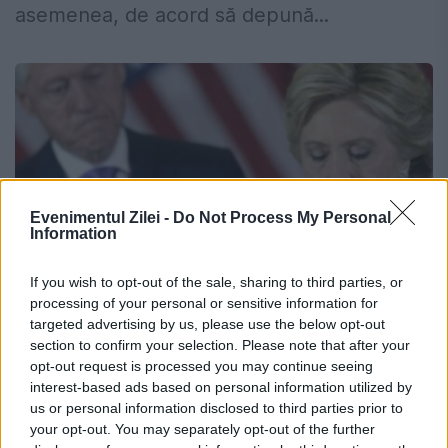
asemenea, de acord să depună...
Evenimentul Zilei -
Do Not Process My Personal
Information
If you wish to opt-out of the sale, sharing to third parties, or
processing of your personal or sensitive information for
targeted advertising by us, please use the below opt-out
Soții Clinton, de acord să depună
section to confirm your selection. Please note that after your
opt-out request is processed you may continue seeing
mărturie despre legăturile cu Epstein,
interest-based ads based on personal information utilized by
de frica acuzațiilor de sfidare
us or personal information disclosed to third parties prior to
your opt-out. You may separately opt-out of the further
3 FEBRUARIE 2026