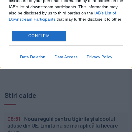
disclosure of your personal information by third parties on the
IAB’s list of downstream participants. This information may
Fostul președinte american Bill Clinton și
also be disclosed by us to third parties on the
IAB’s List of
soția sa, Hillary Clinton, fost secretar de
Downstream Participants
that may further disclose it to other
third parties.
stat, au fost de acord să depună mărturie
CONFIRM
în ancheta Congresului privind defunctul
infractor sexual Jeffrey Epstein,...
Data Deletion
Data Access
Privacy Policy
Stiri calde
08:51
-
Noua regulă pentru țigările și alcoolul
aduse din UE. Limita nu se mai aplică la fiecare