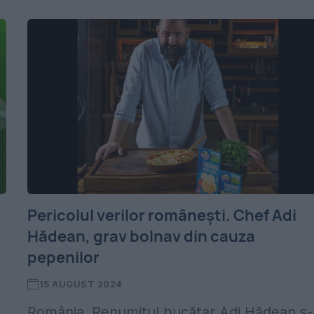
Pericolul verilor românești. Chef Adi
Hădean, grav bolnav din cauza
pepenilor
15 AUGUST 2024
România. Renumitul bucătar Adi Hădean s-