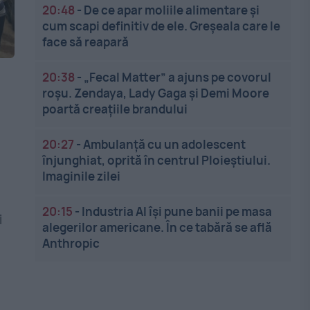
20:48
-
De ce apar moliile alimentare și
cum scapi definitiv de ele. Greșeala care le
face să reapară
20:38
-
„Fecal Matter” a ajuns pe covorul
roșu. Zendaya, Lady Gaga și Demi Moore
poartă creațiile brandului
20:27
-
Ambulanță cu un adolescent
înjunghiat, oprită în centrul Ploieștiului.
Imaginile zilei
20:15
-
Industria AI își pune banii pe masa
i
alegerilor americane. În ce tabără se află
Anthropic