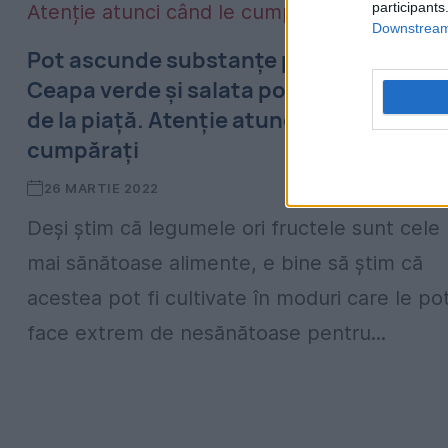
participants
Downstream 
Pot ascunde substanțe periculoase!
Ceapa verde și salata pot dăuna, chiar ș
de la piață. Atenție atunci când le
cumpărați
26 MARTIE 2022
Deși știm că legumele ori fructele sunt cele
mai sănătoase alimente, e bine să știm că
acestea pot fi cultivate în moduri care le po
face extrem de nesănătoase pentru...