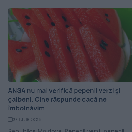
ANSA nu mai verifică pepenii verzi și
galbeni. Cine răspunde dacă ne
îmbolnăvim
27 IULIE 2025
Republica Moldova. Pepenii verzi, pepenii