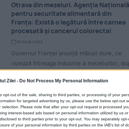
Otrava din mezeluri. Agenția Național
pentru securitate alimentară din
Franța: Există o legătură între carnea
procesată și cancerul colorectal
13 IULIE 2022
Guvernul Franței anunță măsuri dure, ce
vizează întreaga industrie a mezelurilor, d
ce OMS a a anunțat că există o legătură
l Zilei -
Do Not Process My Personal Information
strânsă între un diagnostic de cancer de
colon și...
to opt-out of the sale, sharing to third parties, or processing of your per
formation for targeted advertising by us, please use the below opt-out s
r selection. Please note that after your opt-out request is processed y
eing interest-based ads based on personal information utilized by us or
disclosed to third parties prior to your opt-out. You may separately opt-
losure of your personal information by third parties on the IAB’s list of