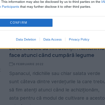
. This information may also be disclosed by us to third parties on the
IA
Participants
that may further disclose it to other third parties.
i
CONFIRM
Data Deletion
Data Access
Privacy Policy
La ce trebuie să fim atenți?! Nimeni nu
face atunci când cumpără legume
6 FEBRUARIE 2022
t
Spanacul, ridichiile sau chiar salata verde
sunt câteva dintre verdețurile la care treb
să fim atenți atunci când le achiziționăm,
asta pentru că modul de cultivare a acesto