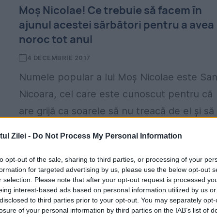
Moș Nicolae! Ce trebuie să facem în
ajunul acestei sărbători pentru a avea
noroc tot anul
4 DECEMBRIE 2017
Numele popular a lui Moș Nicolae este San
Nicoara, cel care este cunoscut pentru că
are grijă ca soarele să nu treacă de el și să
ajungă pe tărâmurile de miazănoapte...
l Zilei -
Do Not Process My Personal Information
to opt-out of the sale, sharing to third parties, or processing of your per
formation for targeted advertising by us, please use the below opt-out s
r selection. Please note that after your opt-out request is processed y
eing interest-based ads based on personal information utilized by us or
disclosed to third parties prior to your opt-out. You may separately opt-
losure of your personal information by third parties on the IAB’s list of
Încă un rege este pe ducă | ”Știre din