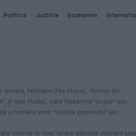
Politica
Justitie
Economie
Internati
e greacă, Nikólaos (Νικόλαος), format din
e", și laos (λαός), care înseamnă "popor" sau
că a numelui este "victoria poporului" sau
te imense la nivel global datorită asocierii sale