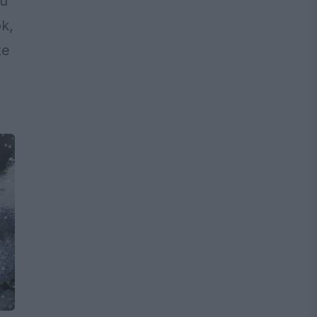
ru
ok,
țe
i