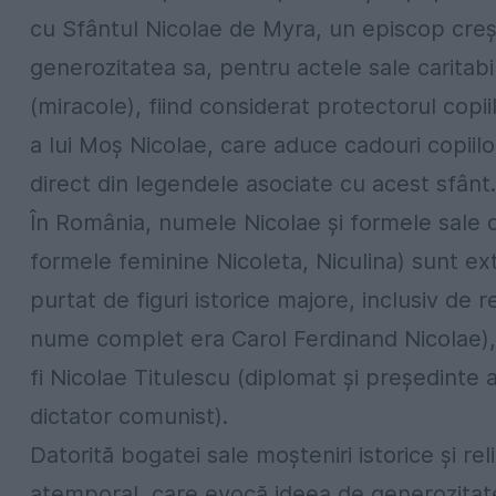
cu Sfântul Nicolae de Myra, un episcop creșt
generozitatea sa, pentru actele sale caritab
(miracole), fiind considerat protectorul copii
a lui Moș Nicolae, care aduce cadouri copii
direct din legendele asociate cu acest sfânt.
În România, numele Nicolae și formele sale d
formele feminine Nicoleta, Niculina) sunt 
purtat de figuri istorice majore, inclusiv de re
nume complet era Carol Ferdinand Nicolae), de
fi Nicolae Titulescu (diplomat și președinte a
dictator comunist).
Datorită bogatei sale moșteniri istorice și r
atemporal, care evocă ideea de generozitate