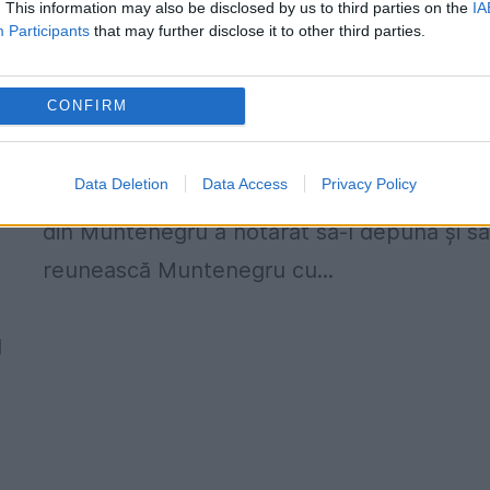
. This information may also be disclosed by us to third parties on the
IA
Românii la 99 de ani”
Participants
that may further disclose it to other third parties.
1 DECEMBRIE 2017
CONFIRM
PARIS, 4 Dec. – Regele Nicolae al
Muntenegrului nu voiește să creadă că
Data Deletion
Data Access
Privacy Policy
rapoartele cari vestesc că consiliul naționa
din Muntenegru a hotărât să-l depună și s
reunească Muntenegru cu...
l