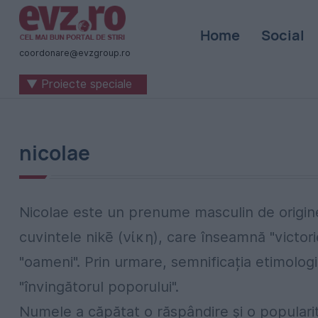
Știri
Home
Social
naționale
coordonare@evzgroup.ro
și
▼ Proiecte speciale
internaționale
|
România
nicolae
-
Evenimentul
Nicolae este un prenume masculin de origin
Zilei
cuvintele nikē (νίκη), care înseamnă "victori
"oameni". Prin urmare, semnificația etimologi
"învingătorul poporului".
Numele a căpătat o răspândire și o popularita