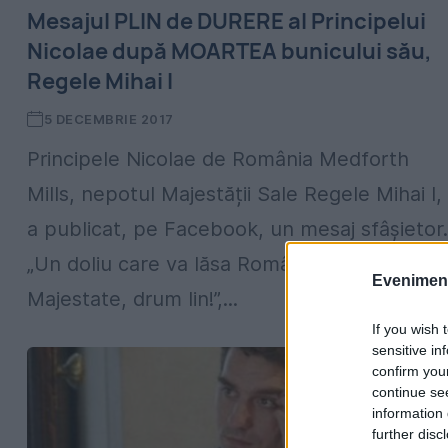
Mesajul PLIN de DURERE al Principelui
Nicolae după MOARTEA bunicului său,
Regele Mihai I
5 DECEMBRIE 2017
Principele Nicolae de România Medforth
Mills, nepotul Majestății Sale Regele Mihai I,
a publicat, pe Facebook, un mesaj sfâșietor.
„Un doliu care va lăsa România fără lacrimi.
Evenimentu
Majestate, drum lin!”,...
If you wish 
sensitive in
confirm you
continue se
information 
further disc