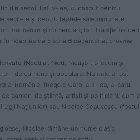
in din secolul al IV-lea, cunoscut pentru
ile secrete și pentru faptele sale minunate
lor, marinarilor și comercianților. Tradiția moder
lor în noaptea de 5 spre 6 decembrie, provine
erivate (Neculai, Nicu, Nicușor, precum și
extrem de comune și populare. Numele a fost
gi ai României (Regele Carol al II-lea, al cărui
 oameni de știință, artiști și politicieni, cum a
l Ligii Națiunilor) sau Nicolae Ceaușescu (fostul
eligioase, Nicolae rămâne un nume clasic,
, conducere și succes colectiv.