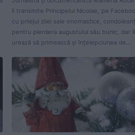
a
Jurnalista și documentarista Marilena Rota
îi transmite Principelui Nicolae, pe Facebo
cu prilejul zilei sale onomastice, condolean
pentru pierdera augustului său bunic, dar î
urează să primească și înțelepciunea de...