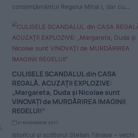
consimţământul Regelui Mihai I, dar cu...
CULISELE SCANDALUL din CASA
REGALĂ. ACUZAŢII EXPLOZIVE:
„Margareta, Duda şi Nicolae sunt
VINOVAŢI de MURDĂRIREA IMAGINII
REGELUI!”
21 NOIEMBRIE 2017
,
Istoricul şi scriitorul Stelian Tănase – vechi