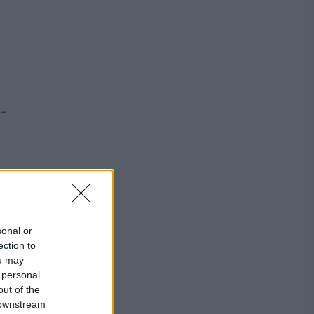
-
sonal or
ection to
ou may
 personal
out of the
 downstream