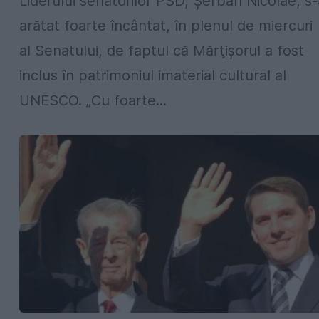
Liderului senatorilor PSD, Șerban Nicolae, s-
arătat foarte încântat, în plenul de miercuri
al Senatului, de faptul că Mărţişorul a fost
inclus în patrimoniul imaterial cultural al
UNESCO. „Cu foarte...