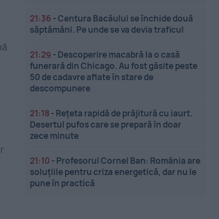
21:36
-
Centura Bacăului se închide două
săptămâni. Pe unde se va devia traficul
nă
21:29
-
Descoperire macabră la o casă
funerară din Chicago. Au fost găsite peste
50 de cadavre aflate în stare de
descompunere
21:18
-
Rețeta rapidă de prăjitură cu iaurt.
Desertul pufos care se prepară în doar
zece minute
r
21:10
-
Profesorul Cornel Ban: România are
soluțiile pentru criza energetică, dar nu le
pune în practică