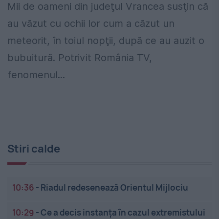
Mii de oameni din judeţul Vrancea susţin că
au văzut cu ochii lor cum a căzut un
meteorit, în toiul nopţii, după ce au auzit o
bubuitură. Potrivit România TV,
fenomenul...
Stiri calde
10:36
-
Riadul redesenează Orientul Mijlociu
10:29
-
Ce a decis instanța în cazul extremistului