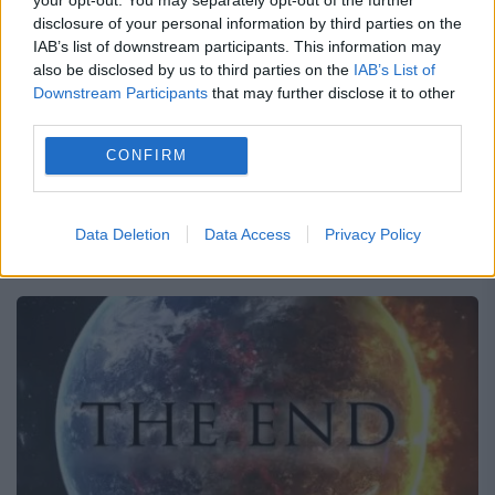
și-a putut lua ochii de la ea
disclosure of your personal information by third parties on the
30 SEPTEMBRIE 2018
IAB’s list of downstream participants. This information may
also be disclosed by us to third parties on the
IAB’s List of
Ducele și ducesa de Sussex au acordat
Downstream Participants
that may further disclose it to other
third parties.
diplome studenților ce au absolvit un
CONFIRM
programul „Coach Core” al Fundației Casei
Regale, la Universitatea din Loughborough.
Data Deletion
Data Access
Privacy Policy
Meghan Markle și prințul Harry iubesc...