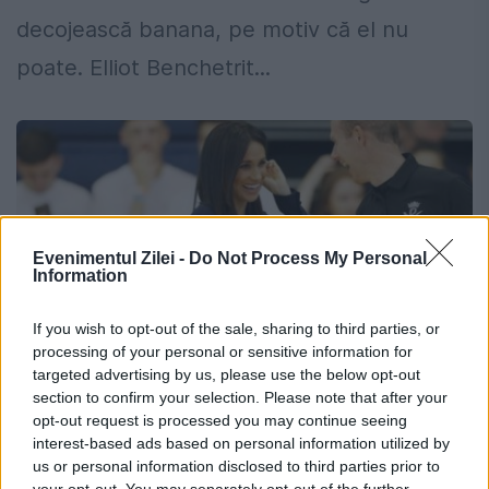
decojească banana, pe motiv că el nu
poate. Elliot Benchetrit...
Evenimentul Zilei -
Do Not Process My Personal
Information
If you wish to opt-out of the sale, sharing to third parties, or
processing of your personal or sensitive information for
targeted advertising by us, please use the below opt-out
section to confirm your selection. Please note that after your
Meghan Markle a fost surprinsă în
opt-out request is processed you may continue seeing
interest-based ads based on personal information utilized by
ipostaze incredibile. Prințul Harry nu
us or personal information disclosed to third parties prior to
your opt-out. You may separately opt-out of the further