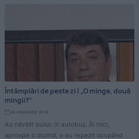
Întâmplări de peste zi | „O minge, două
mingii?”
28 IANUARIE 2018
Au năvălit buluc în autobuz. Ăi mici,
aproape o duzină, s-au repezit ocupând