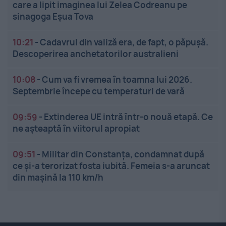
care a lipit imaginea lui Zelea Codreanu pe
sinagoga Eșua Tova
10:21
-
Cadavrul din valiză era, de fapt, o păpușă.
Descoperirea anchetatorilor australieni
10:08
-
Cum va fi vremea în toamna lui 2026.
Septembrie începe cu temperaturi de vară
09:59
-
Extinderea UE intră într-o nouă etapă. Ce
ne așteaptă în viitorul apropiat
09:51
-
Militar din Constanța, condamnat după
ce și-a terorizat fosta iubită. Femeia s-a aruncat
din mașină la 110 km/h