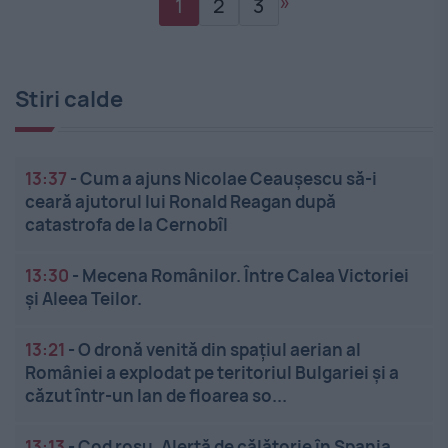
»
1
2
3
Stiri calde
13:37
-
Cum a ajuns Nicolae Ceaușescu să-i
ceară ajutorul lui Ronald Reagan după
catastrofa de la Cernobîl
13:30
-
Mecena Românilor. Între Calea Victoriei
și Aleea Teilor.
13:21
-
O dronă venită din spațiul aerian al
României a explodat pe teritoriul Bulgariei și a
căzut într-un lan de floarea so...
13:13
-
Cod roșu. Alertă de călătorie în Spania.