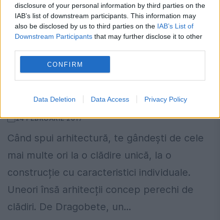
disclosure of your personal information by third parties on the
IAB’s list of downstream participants. This information may
also be disclosed by us to third parties on the
IAB’s List of
Downstream Participants
that may further disclose it to other
third parties.
CONFIRM
Dragobete arhitectural. Cum arată
”CASELE ÎNDRĂGOSTITE” din Timișoara
I FOTO
Data Deletion
Data Access
Privacy Policy
24 FEBRUARIE 2017
Când spui arhitectură, te gândești de cele
mai multe ori la o clădire unică, la o
construcție cu caracteristici individuale.
Uneori însă arhitecții concep perechi de
clădiri. De Dragobete, un...