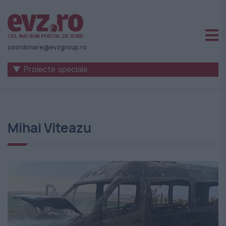
Știri
naționale
coordonare@evzgroup.ro
și
▼ Proiecte speciale
internaționale
|
România
Mihai Viteazu
-
Evenimentul
Zilei