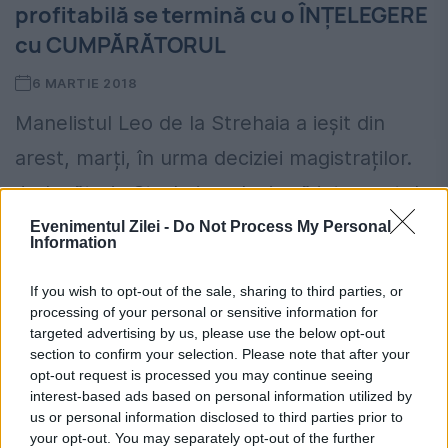
profitabilă se termină cu o ÎNȚELEGERE
cu CUMPĂRĂTORUL
6 MARTIE 2018
Manelistul Leo de la Strehaia a ieșit din
arest, marți, în urma deciziei magistraților.
Judecătoria Strehaia a decis că interpretul
nu trebuie plasat în arest preventiv, având
Evenimentul Zilei -
Do Not Process My Personal
Information
în vedere împăcarea...
If you wish to opt-out of the sale, sharing to third parties, or
processing of your personal or sensitive information for
targeted advertising by us, please use the below opt-out
section to confirm your selection. Please note that after your
opt-out request is processed you may continue seeing
interest-based ads based on personal information utilized by
us or personal information disclosed to third parties prior to
your opt-out. You may separately opt-out of the further