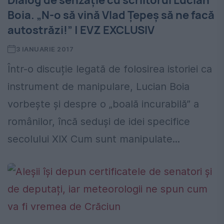
Dialog de senzație cu scriitorul Lucian
Boia. „N-o să vină Vlad Țepeș să ne facă
autostrăzi!” | EVZ EXCLUSIV
3 IANUARIE 2017
Într-o discuție legată de folosirea istoriei ca
instrument de manipulare, Lucian Boia
vorbește și despre o „boală incurabilă” a
românilor, încă seduși de idei specifice
secolului XIX Cum sunt manipulate...