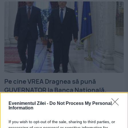
Pe cine VREA Dragnea să pună
GUVERNATOR la Banca Națională.
„Infractorul visează la LINGOURI de aur
Evenimentul Zilei -
Do Not Process My Personal
de multă vreme”
Information
29 IANUARIE 2019
If you wish to opt-out of the sale, sharing to third parties, or
processing of your personal or sensitive information for