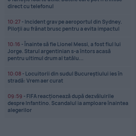
direct cu telefonul
10:27
-
Incident grav pe aeroportul din Sydney.
Piloții au frânat brusc pentru a evita impactul
10:16
-
Înainte să fie Lionel Messi, a fost fiul lui
Jorge. Starul argentinian s-a întors acasă
pentru ultimul drum al tatălu...
10:08
-
Locuitorii din sudul Bucureștiului ies în
stradă: Vrem aer curat
09:59
-
FIFA reacționează după dezvăluirile
despre Infantino. Scandalul ia amploare înaintea
alegerilor