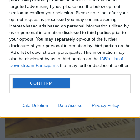
Orice atac din partea PSD împotriva BNR nu
targeted advertising by us, please use the below opt-out
arată decât un singur lucru, că PSD vrea să
section to confirm your selection. Please note that after your
opt-out request is processed you may continue seeing
pună mâna și pe Banca Națională, crede
interest-based ads based on personal information utilized by
us or personal information disclosed to third parties prior to
liderul liberal Ludovic Orban. ”Infractorul
your opt-out. You may separately opt-out of the further
Dragnea...
disclosure of your personal information by third parties on the
IAB’s list of downstream participants. This information may
also be disclosed by us to third parties on the
IAB’s List of
Downstream Participants
that may further disclose it to other
third parties.
CONFIRM
Data Deletion
Data Access
Privacy Policy