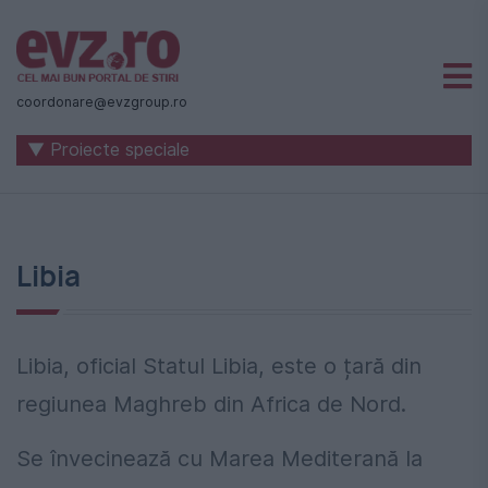
Știri
naționale
coordonare@evzgroup.ro
și
▼ Proiecte speciale
internaționale
|
România
Libia
-
Evenimentul
Zilei
Libia, oficial Statul Libia, este o țară din
regiunea Maghreb din Africa de Nord.
Se învecinează cu Marea Mediterană la