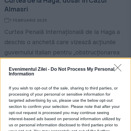
Curtea de la Haga, dosar în Cazul
Almasri
7 FEBRUARIE 2025
Curtea Penală Internațională de la Haga a
deschis o anchetă care vizează acțiunile
guvernului italian pentru „obstrucționarea
administrării justiției în temeiul articolului 70
Evenimentul Zilei -
Do Not Process My Personal
din Statutul de la Roma” în legătură...
Information
If you wish to opt-out of the sale, sharing to third parties, or
processing of your personal or sensitive information for
targeted advertising by us, please use the below opt-out
section to confirm your selection. Please note that after your
opt-out request is processed you may continue seeing
interest-based ads based on personal information utilized by
us or personal information disclosed to third parties prior to
your opt-out. You may separately opt-out of the further