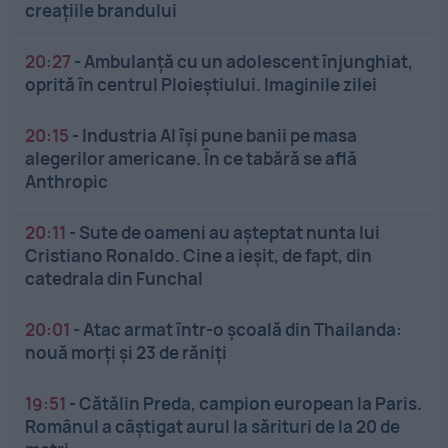
creațiile brandului
20:27
-
Ambulanță cu un adolescent înjunghiat,
oprită în centrul Ploieștiului. Imaginile zilei
20:15
-
Industria AI își pune banii pe masa
alegerilor americane. În ce tabără se află
Anthropic
20:11
-
Sute de oameni au așteptat nunta lui
Cristiano Ronaldo. Cine a ieșit, de fapt, din
catedrala din Funchal
20:01
-
Atac armat într-o școală din Thailanda:
nouă morți și 23 de răniți
19:51
-
Cătălin Preda, campion european la Paris.
Românul a câștigat aurul la sărituri de la 20 de