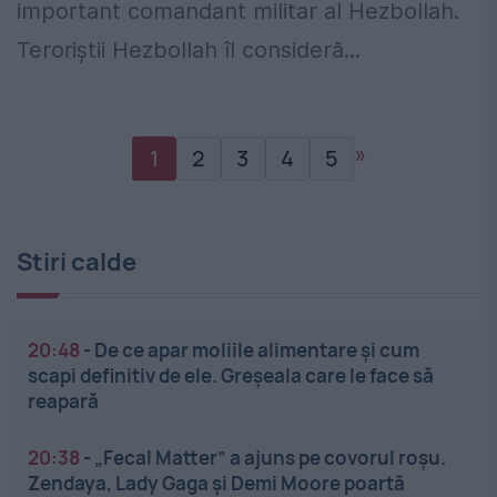
important comandant militar al Hezbollah.
Teroriștii Hezbollah îl consideră...
»
1
2
3
4
5
Stiri calde
20:48
-
De ce apar moliile alimentare și cum
scapi definitiv de ele. Greșeala care le face să
reapară
20:38
-
„Fecal Matter” a ajuns pe covorul roșu.
Zendaya, Lady Gaga și Demi Moore poartă