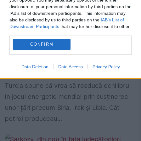
disclosure of your personal information by third parties on the
IAB’s list of downstream participants. This information may
also be disclosed by us to third parties on the
IAB’s List of
Downstream Participants
that may further disclose it to other
third parties.
Bătălia pentru petrol. O nouă eră în
CONFIRM
ecuația energetică regională
19 IANUARIE 2025
Data Deletion
Data Access
Privacy Policy
O nouă eră în ecuația energetică regională.
Turcia spune că vrea să readucă echilibrul
în jocul energetic mondial prin susținerea
unor țări precum Siria, Irak și Libia. Cât
petrol produceau...