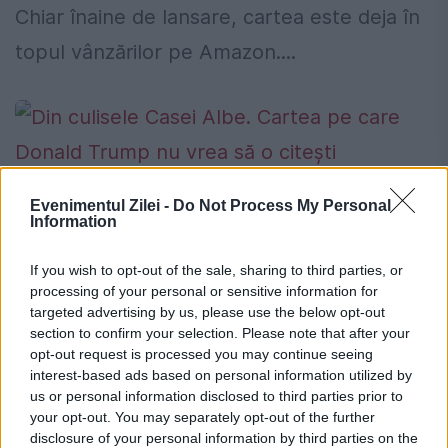
Chiar înaine de lansare, cartea este deja în
topul vânzărilor pe Amazon....
Din culisele Casei Albe. Cartea pe care
Evenimentul Zilei -
Do Not Process My Personal
Information
Donald Trump nu vrea să o citești
16 IUNIE 2020
If you wish to opt-out of the sale, sharing to third parties, or
processing of your personal or sensitive information for
Donald Trump, președintele SUA, a început
targeted advertising by us, please use the below opt-out
section to confirm your selection. Please note that after your
o dispută cu John Bolton, fostul său
opt-out request is processed you may continue seeing
consilier în domeniul securității naționale.
interest-based ads based on personal information utilized by
us or personal information disclosed to third parties prior to
Faptul că John Bolton „și-a permis” să scrie
your opt-out. You may separately opt-out of the further
disclosure of your personal information by third parties on the