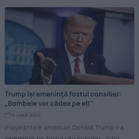
Trump își amenință fostul consilier:
„Bombele vor cădea pe el!”
20 IUNIE 2020
Preşedintele american Donald Trump l-a
amenințat pe fostul său consilier, John