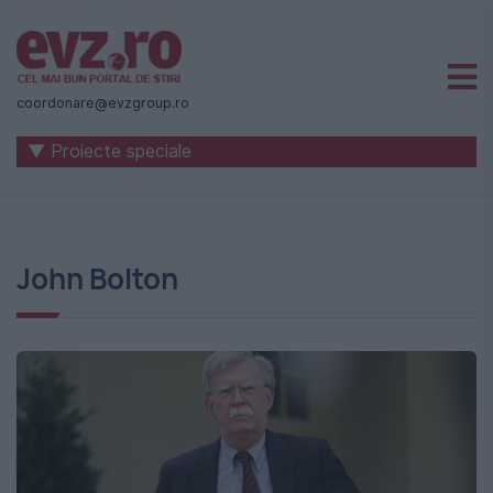
Știri
naționale
coordonare@evzgroup.ro
și
▼ Proiecte speciale
internaționale
|
România
John Bolton
-
Evenimentul
Zilei