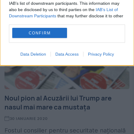
un memoriu despre cariera...
IAB’s list of downstream participants. This information may
also be disclosed by us to third parties on the
IAB’s List of
Downstream Participants
that may further disclose it to other
third parties.
CONFIRM
Data Deletion
Data Access
Privacy Policy
Noul pion al Acuzării lui Trump are
nasul mai mare ca mustața
30 IANUARIE 2020
Fostul consilier pentru securitate națională