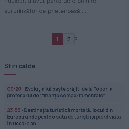
nuclear, a avut parte de o primire
surprinzător de prietenoasă,...
»
1
2
Stiri calde
00:20
-
Evoluția lui pește prăjit: de la Topor la
profesorul de ”finanțe comportamentale”
23:55
-
Destinația turistică mortală: locul din
Europa unde peste o sută de turiști își pierd viața
în fiecare an