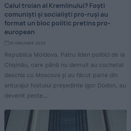
Calul troian al Kremlinului? Foşti
comunişti şi socialişti pro-ruşi au
format un bloc politic pretins pro-
european
31 IANUARIE 2025
Republica Moldova. Patru lideri politici de la
Chişinău, care până nu demult au cochetat
deschis cu Moscova şi au făcut parte din
anturajul fostului preşedinte Igor Dodon, au
devenit peste...