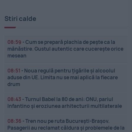
Stiri calde
08:59
-
Cum se prepară plachia de pește ca la
mânăstire. Gustul autentic care cucerește orice
mesean
08:51
-
Noua regulă pentru țigările și alcoolul
aduse din UE. Limita nu se mai aplică la fiecare
drum
08:43
-
Turnul Babel la 80 de ani: ONU, pariul
Infantino și eroziunea arhitecturii multilaterale
08:36
-
Tren nou pe ruta București-Brașov.
Pasagerii au reclamat căldura și problemele de la