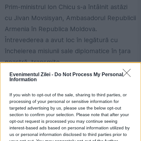
Prim-ministrul Ion Chicu s-a întâlnit astăzi
cu Jivan Movsisyan, Ambasadorul Republicii
Armenia în Republica Moldova.
Întrevederea a avut loc în legătură cu
încheierea misiunii sale diplomatice în țara
noastră, transmite...
Evenimentul Zilei -
Do Not Process My Personal
Information
If you wish to opt-out of the sale, sharing to third parties, or
processing of your personal or sensitive information for
targeted advertising by us, please use the below opt-out
section to confirm your selection. Please note that after your
opt-out request is processed you may continue seeing
interest-based ads based on personal information utilized by
us or personal information disclosed to third parties prior to
your opt-out. You may separately opt-out of the further