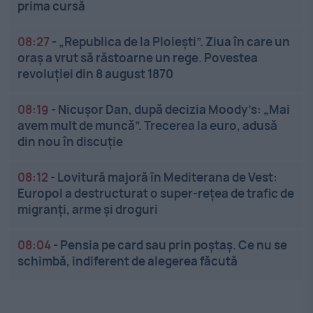
prima cursă
08:27
-
„Republica de la Ploiești”. Ziua în care un
oraș a vrut să răstoarne un rege. Povestea
revoluției din 8 august 1870
08:19
-
Nicușor Dan, după decizia Moody’s: „Mai
avem mult de muncă”. Trecerea la euro, adusă
din nou în discuție
08:12
-
Lovitură majoră în Mediterana de Vest:
Europol a destructurat o super-rețea de trafic de
migranți, arme și droguri
08:04
-
Pensia pe card sau prin poștaș. Ce nu se
schimbă, indiferent de alegerea făcută