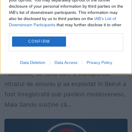
disclosure of your personal information by third parties on the
IAB’s list of downstream participants. This information may
also be disclosed by us to third parties on the
IAB’s List of
Nitratul de amoniu care a explodat în
Downstream Participants
that may further disclose it to other
Beirut a fost transportat cu o navă din
third parties.
R. Moldova
CONFIRM
7 AUGUST 2020
Maia Sandu dezvăluie într-o postare pe
Data Deletion
Data Access
Privacy Policy
Facebook, că nava care a transportat
nitratul de amoniu şi aa explodat în Beirut a
fost înregistrată sub pavilion moldovenesc.
Maia Sandu susține că...