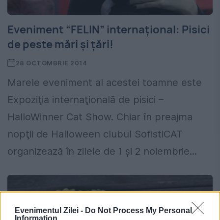
Eveniment “FELIN” internaţional: Pisici
de peste mări şi ţări!
28 OCTOMBRIE 2014
Marele eveniment al acestei toamne este
Expoziţia internaţională de pisici –
HalloWinner Cat Show. Chiar în preajma
nopţii de Halloween clubul SofistiCAT
organizează în zilele de 1 şi 2 noiembrie...
Evenimentul Zilei -
Do Not Process My Personal
Information