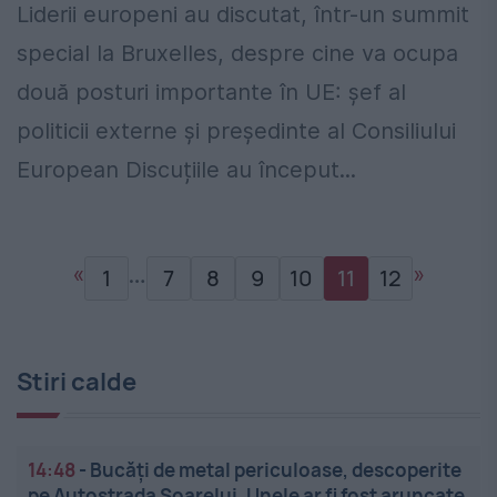
Liderii europeni au discutat, într-un summit
special la Bruxelles, despre cine va ocupa
două posturi importante în UE: șef al
politicii externe și președinte al Consiliului
European Discuțiile au început...
«
…
»
1
7
8
9
10
11
12
Stiri calde
14:48
-
Bucăți de metal periculoase, descoperite
pe Autostrada Soarelui. Unele ar fi fost aruncate