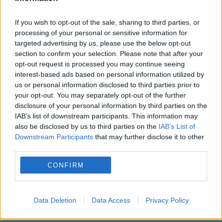
If you wish to opt-out of the sale, sharing to third parties, or
processing of your personal or sensitive information for
targeted advertising by us, please use the below opt-out
section to confirm your selection. Please note that after your
opt-out request is processed you may continue seeing
interest-based ads based on personal information utilized by
us or personal information disclosed to third parties prior to
Şase medalii pentru lotul olimpic al
your opt-out. You may separately opt-out of the further
României la Olimpiada Internaţională
disclosure of your personal information by third parties on the
IAB’s list of downstream participants. This information may
de Astronomie
also be disclosed by us to third parties on the
IAB’s List of
Downstream Participants
that may further disclose it to other
22 OCTOMBRIE 2014
third parties.
Lotul olimpic de astronomie al României a
CONFIRM
obţinut şase medalii - o medalie de aur,
două medalii de argint şi trei medalii de
Data Deletion
Data Access
Privacy Policy
bronz, la a XIX-a ediţie a Olimpiadei...