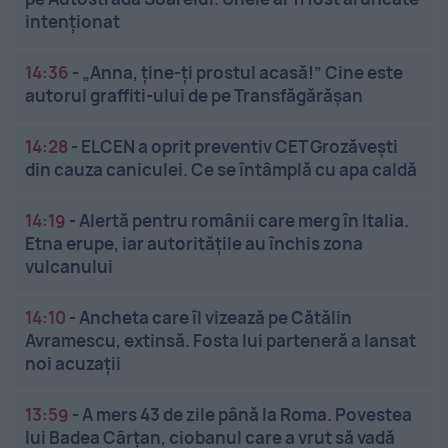
intenționat
14:36
-
„Anna, ține-ți prostul acasă!” Cine este
autorul graffiti-ului de pe Transfăgărășan
14:28
-
ELCEN a oprit preventiv CET Grozăveşti
din cauza caniculei. Ce se întâmplă cu apa caldă
14:19
-
Alertă pentru românii care merg în Italia.
Etna erupe, iar autoritățile au închis zona
vulcanului
14:10
-
Ancheta care îl vizează pe Cătălin
Avramescu, extinsă. Fosta lui parteneră a lansat
noi acuzații
13:59
-
A mers 43 de zile până la Roma. Povestea
lui Badea Cârțan, ciobanul care a vrut să vadă