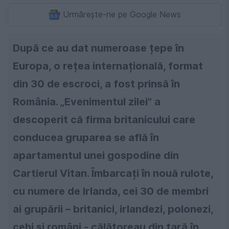
Urmărește-ne pe Google News
După ce au dat numeroase țepe în
Europa, o rețea internațională, format
din 30 de escroci, a fost prinsă în
România. „Evenimentul zilei” a
descoperit că firma britanicului care
conducea gruparea se află în
apartamentul unei gospodine din
Cartierul Vitan. Îmbarcați în nouă rulote,
cu numere de Irlanda, cei 30 de membri
ai grupării – britanici, irlandezi, polonezi,
cehi și români - călătoreau din țară în