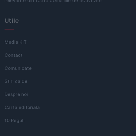
relevante din toate domeniile de activitate
Utile
Media KIT
Contact
Comunicate
Stiri calde
Despre noi
Carta editorială
10 Reguli