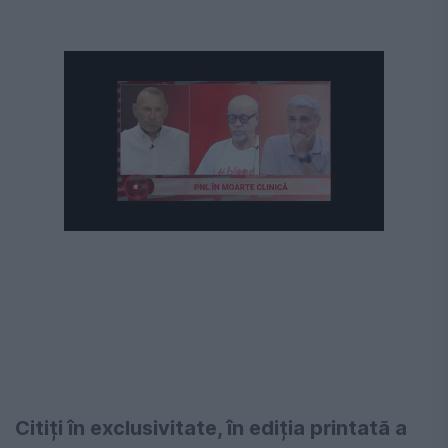
Următorul videoclip în 4
Anulează
Citiți în exclusivitate, în ediția printată a