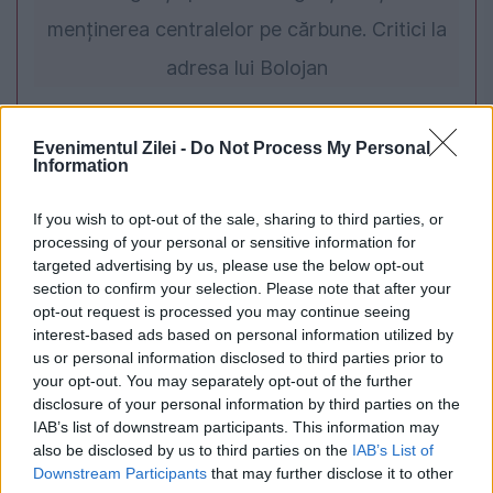
menținerea centralelor pe cărbune. Critici la
adresa lui Bolojan
Evenimentul Zilei -
Do Not Process My Personal
Information
If you wish to opt-out of the sale, sharing to third parties, or
processing of your personal or sensitive information for
targeted advertising by us, please use the below opt-out
section to confirm your selection. Please note that after your
opt-out request is processed you may continue seeing
interest-based ads based on personal information utilized by
SPORT
us or personal information disclosed to third parties prior to
your opt-out. You may separately opt-out of the further
România învinge Serbia la EuroBasket U16.
disclosure of your personal information by third parties on the
Tricolorii au câștigat cu 75-73
IAB’s list of downstream participants. This information may
also be disclosed by us to third parties on the
IAB’s List of
Downstream Participants
that may further disclose it to other