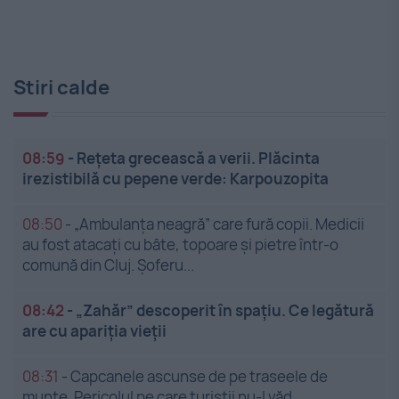
Stiri calde
08:59
-
Rețeta grecească a verii. Plăcinta
irezistibilă cu pepene verde: Karpouzopita
08:50
-
„Ambulanța neagră” care fură copii. Medicii
au fost atacați cu bâte, topoare și pietre într-o
comună din Cluj. Șoferu...
08:42
-
„Zahăr” descoperit în spațiu. Ce legătură
are cu apariția vieții
08:31
-
Capcanele ascunse de pe traseele de
munte. Pericolul pe care turiștii nu-l văd