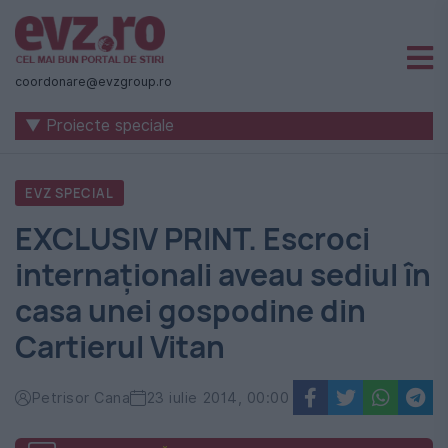
Știri
naționale
coordonare@evzgroup.ro
și
▼ Proiecte speciale
internaționale
|
EVZ SPECIAL
România
EXCLUSIV PRINT. Escroci
-
internaționali aveau sediul în
Evenimentul
casa unei gospodine din
Zilei
Cartierul Vitan
Petrisor Cana
23 iulie 2014, 00:00