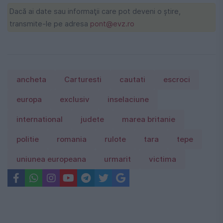
Dacă ai date sau informaţii care pot deveni o ştire,
transmite-le pe adresa
pont@evz.ro
ancheta
Carturesti
cautati
escroci
europa
exclusiv
inselaciune
international
judete
marea britanie
politie
romania
rulote
tara
tepe
uniunea europeana
urmarit
victima