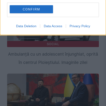
third parties.
CONFIRM
Data Deletion
Data Access
Privacy Policy
SOCIAL
Ambulanță cu un adolescent înjunghiat, oprită
în centrul Ploieștiului. Imaginile zilei