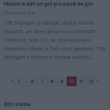
Maxim a dat un gol și o pasă de gol
21 MARTIE 2015
VfB Stuttgart a câștigat, astăzi, meciul
disputat, pe teren propriu, cu Eintracht
Frankfurt, scor 3-1, iar internaționalul
Alexandru Maxim a fost eroul gazdelor. VfB
Stuttgart a obținut o victorie extrem...
«
…
»
1
6
7
8
9
10
11
12
Stiri calde