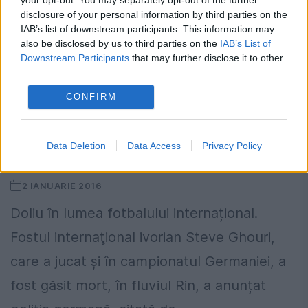
disclosure of your personal information by third parties on the
IAB’s list of downstream participants. This information may
also be disclosed by us to third parties on the
IAB’s List of
Downstream Participants
that may further disclose it to other
third parties.
CONFIRM
DRAMĂ în lumea fotbalului. Un celebru
jucător a fost găsit PLUTIND în apele
Data Deletion
Data Access
Privacy Policy
unui fluviu
2 IANUARIE 2016
Doliu în lumea fotbalului internațional.
Fostul internaţional ivorian Steve Ghouri,
care a jucat şi în campionatul Germaniei, a
fost găsit mort, în fluviul Rin, a anunțat