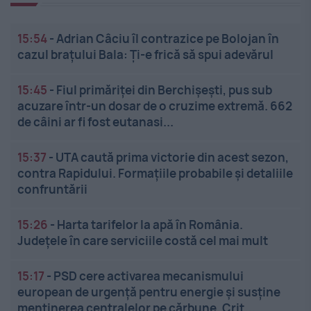
15:54
-
Adrian Câciu îl contrazice pe Bolojan în
cazul brațului Bala: Ți-e frică să spui adevărul
15:45
-
Fiul primăriței din Berchișești, pus sub
acuzare într-un dosar de o cruzime extremă. 662
de câini ar fi fost eutanasi...
15:37
-
UTA caută prima victorie din acest sezon,
contra Rapidului. Formațiile probabile și detaliile
confruntării
15:26
-
Harta tarifelor la apă în România.
Județele în care serviciile costă cel mai mult
15:17
-
PSD cere activarea mecanismului
european de urgență pentru energie și susține
menținerea centralelor pe cărbune. Crit...