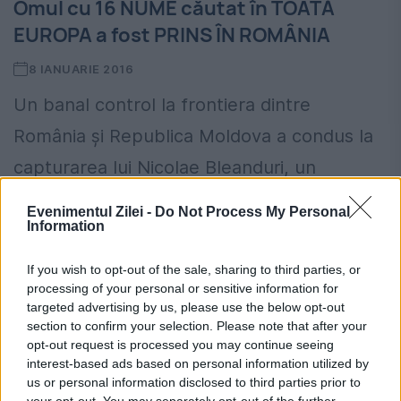
Omul cu 16 NUME căutat în TOATĂ
EUROPA a fost PRINS ÎN ROMÂNIA
8 IANUARIE 2016
Un banal control la frontiera dintre
România şi Republica Moldova a condus la
capturarea lui Nicolae Bleanduri, un
cetăţean moldovean căutat de autorităţile
Evenimentul Zilei -
Do Not Process My Personal
Information
germane, în toată Europa. Surpriza
autorităţilor române...
If you wish to opt-out of the sale, sharing to third parties, or
processing of your personal or sensitive information for
targeted advertising by us, please use the below opt-out
section to confirm your selection. Please note that after your
opt-out request is processed you may continue seeing
interest-based ads based on personal information utilized by
us or personal information disclosed to third parties prior to
your opt-out. You may separately opt-out of the further