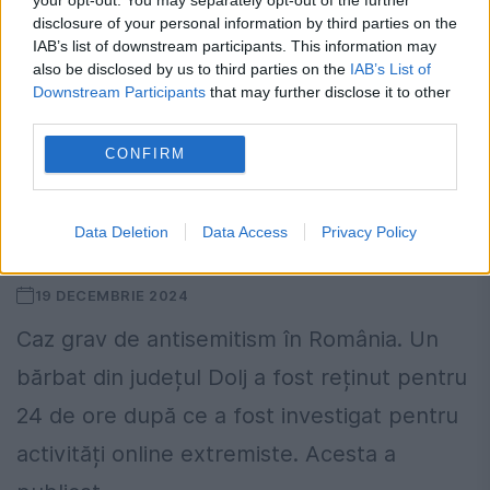
disclosure of your personal information by third parties on the
IAB’s list of downstream participants. This information may
also be disclosed by us to third parties on the
IAB’s List of
Downstream Participants
that may further disclose it to other
third parties.
CONFIRM
Caz grav de antisemitism în România.
Data Deletion
Data Access
Privacy Policy
Un bărbat a fost reținut
19 DECEMBRIE 2024
Caz grav de antisemitism în România. Un
bărbat din județul Dolj a fost reținut pentru
24 de ore după ce a fost investigat pentru
activități online extremiste. Acesta a