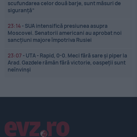
scufundarea celor două barje, sunt măsuri de
siguranţă”
23:14
-
SUA intensifică presiunea asupra
Moscovei. Senatorii americani au aprobat noi
sancțiuni majore împotriva Rusiei
23:07
-
UTA - Rapid, 0-0. Meci fără sare și piper la
Arad. Gazdele rămân fără victorie, oaspeții sunt
neînvinși
Linkuri utile