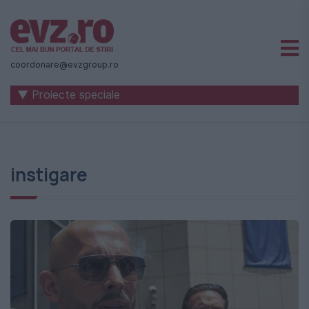
Știri
naționale
coordonare@evzgroup.ro
și
▼ Proiecte speciale
internaționale
|
România
instigare
-
Evenimentul
Zilei