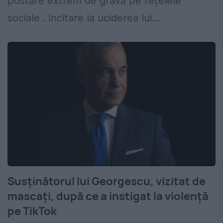
postare extrem de gravă pe rețelele
sociale . Incitare la uciderea lui...
Susținătorul lui Georgescu, vizitat de
mascați, după ce a instigat la violență
pe TikTok