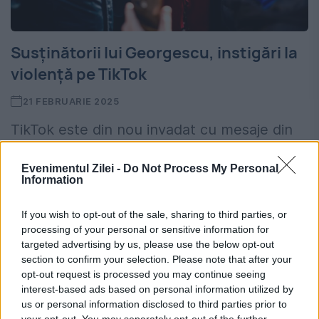
Susținătorii lui Georgescu, instigări la
violență pe TikTok
21 FEBRUARIE 2025
TikTok este din nou invadat cu mesaje din
partea susținătorilor lui Călin Georgescu
Evenimentul Zilei -
Do Not Process My Personal
care instigă la violență la protestul care va
Information
avea loc sâmbătă. TikTok, invadat de
If you wish to opt-out of the sale, sharing to third parties, or
postări amenințătoare din...
processing of your personal or sensitive information for
targeted advertising by us, please use the below opt-out
section to confirm your selection. Please note that after your
opt-out request is processed you may continue seeing
interest-based ads based on personal information utilized by
us or personal information disclosed to third parties prior to
your opt-out. You may separately opt-out of the further