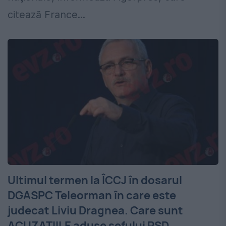
citează France...
Ultimul termen la ÎCCJ în dosarul
DGASPC Teleorman în care este
judecat Liviu Dragnea. Care sunt
ACUZAȚIILE aduse șefului PSD