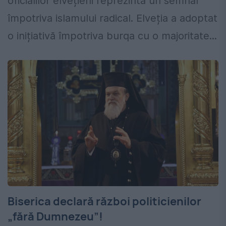
oficialilor elvețieni reprezintă un semnal
împotriva islamului radical. Elveția a adoptat
o inițiativă împotriva burqa cu o majoritate...
Biserica declară război politicienilor
„fără Dumnezeu”!