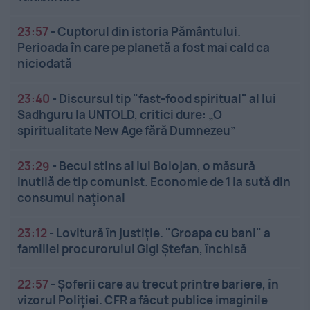
23:57
-
Cuptorul din istoria Pământului.
Perioada în care pe planetă a fost mai cald ca
niciodată
23:40
-
Discursul tip "fast-food spiritual" al lui
Sadhguru la UNTOLD, critici dure: „O
spiritualitate New Age fără Dumnezeu”
23:29
-
Becul stins al lui Bolojan, o măsură
inutilă de tip comunist. Economie de 1 la sută din
consumul național
23:12
-
Lovitură în justiție. "Groapa cu bani" a
familiei procurorului Gigi Ștefan, închisă
22:57
-
Șoferii care au trecut printre bariere, în
vizorul Poliției. CFR a făcut publice imaginile