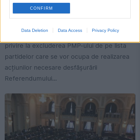
CONFIRM
23 SEPTEMBRIE 2018
Liderul PMP, Eugen Tomac, a contestat
Data Deletion
Data Access
Privacy Policy
decizia Biroului de Circumscripție Arad cu
privire la excluderea PMP-ului de pe lista
partidelor care se vor ocupa de realizarea
acțiunilor necesare desfășurării
Referendumului...