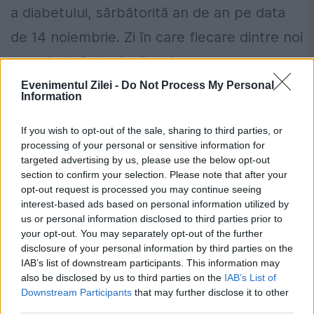
a diabetului, sărbătorită an de an pe data
de 14 noiembrie. Zi în care fiecare dintre noi
ar trebui să-și aducă aminte...
Evenimentul Zilei -
Do Not Process My Personal
Information
If you wish to opt-out of the sale, sharing to third parties, or
processing of your personal or sensitive information for
targeted advertising by us, please use the below opt-out
section to confirm your selection. Please note that after your
opt-out request is processed you may continue seeing
interest-based ads based on personal information utilized by
us or personal information disclosed to third parties prior to
your opt-out. You may separately opt-out of the further
disclosure of your personal information by third parties on the
IAB’s list of downstream participants. This information may
also be disclosed by us to third parties on the
IAB’s List of
Culmea politicii la Arad. PMP se luptă
Downstream Participants
that may further disclose it to other
third parties.
cu PSD și USR