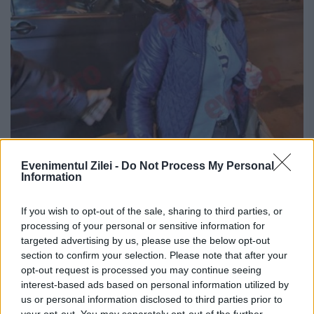
Evenimentul Zilei -
Do Not Process My Personal
Un infractor ateu a făcut-o pe
Information
judecătoarea Terceanu să se căiască |
EXCLUSIV EVZ
If you wish to opt-out of the sale, sharing to third parties, or
processing of your personal or sensitive information for
targeted advertising by us, please use the below opt-out
9 SEPTEMBRIE 2016
section to confirm your selection. Please note that after your
Primul denunţător din dosarul fostei
opt-out request is processed you may continue seeing
interest-based ads based on personal information utilized by
judecătoare Geanina Terceanu nu şi-a mai
us or personal information disclosed to third parties prior to
your opt-out. You may separately opt-out of the further