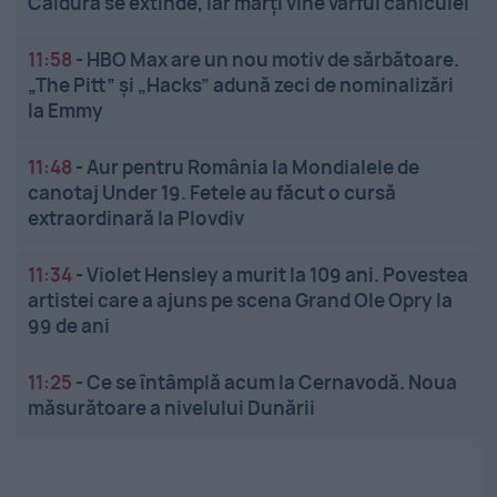
Căldura se extinde, iar marți vine vârful caniculei
11:58
-
HBO Max are un nou motiv de sărbătoare.
„The Pitt” și „Hacks” adună zeci de nominalizări
la Emmy
11:48
-
Aur pentru România la Mondialele de
canotaj Under 19. Fetele au făcut o cursă
extraordinară la Plovdiv
11:34
-
Violet Hensley a murit la 109 ani. Povestea
artistei care a ajuns pe scena Grand Ole Opry la
99 de ani
11:25
-
Ce se întâmplă acum la Cernavodă. Noua
măsurătoare a nivelului Dunării