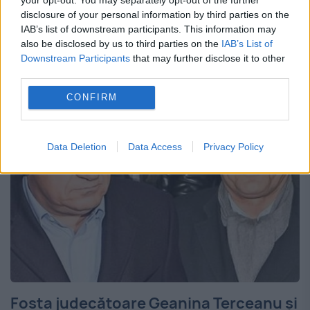
susţinut denunţul în faţa instanţei de
disclosure of your personal information by third parties on the
judecată Fosta judecătoare Geanina
IAB’s list of downstream participants. This information may
also be disclosed by us to third parties on the
IAB’s List of
Terceanu a recunoscut, la primul termen de
Downstream Participants
that may further disclose it to other
third parties.
judecată, pe...
CONFIRM
Data Deletion
Data Access
Privacy Policy
Fosta judecătoare Geanina Terceanu şi