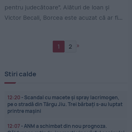
pentru judecătoare". Alături de Ioan şi
Victor Becali, Borcea este acuzat că ar fi...
»
1
2
Stiri calde
12:20
-
Scandal cu macete și spray lacrimogen,
pe o stradă din Târgu Jiu. Trei bărbați s-au luptat
printre mașini
12:07
-
ANM a schimbat din nou prognoza.