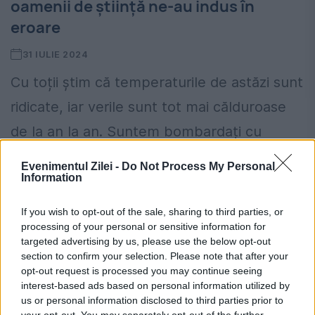
oamenii de știință ne-au indus în
eroare
31 IULIE 2024
Cu toții știm că temperaturile de astăzi sunt
ridicate, iar verile sunt tot mai călduroase
de la an la an. Suntem bombardați cu
avertismente de genul „cea mai călduroasă
Evenimentul Zilei -
Do Not Process My Personal
Information
vară...
If you wish to opt-out of the sale, sharing to third parties, or
processing of your personal or sensitive information for
targeted advertising by us, please use the below opt-out
section to confirm your selection. Please note that after your
opt-out request is processed you may continue seeing
interest-based ads based on personal information utilized by
us or personal information disclosed to third parties prior to
your opt-out. You may separately opt-out of the further