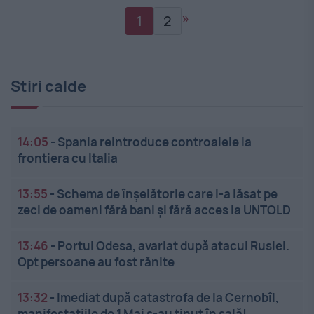
»
1
2
Stiri calde
14:05
-
Spania reintroduce controalele la
frontiera cu Italia
13:55
-
Schema de înșelătorie care i-a lăsat pe
zeci de oameni fără bani și fără acces la UNTOLD
13:46
-
Portul Odesa, avariat după atacul Rusiei.
Opt persoane au fost rănite
13:32
-
Imediat după catastrofa de la Cernobîl,
manifestațiile de 1 Mai s-au ținut în sală!