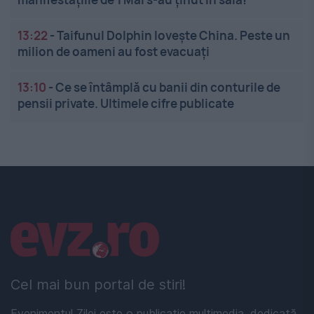
13:22
-
Taifunul Dolphin lovește China. Peste un
milion de oameni au fost evacuați
13:10
-
Ce se întâmplă cu banii din conturile de
pensii private. Ultimele cifre publicate
Linkuri utile
Cel mai bun portal de stiri!
Evenimentul Zilei este o publicație multimedia, dedicată