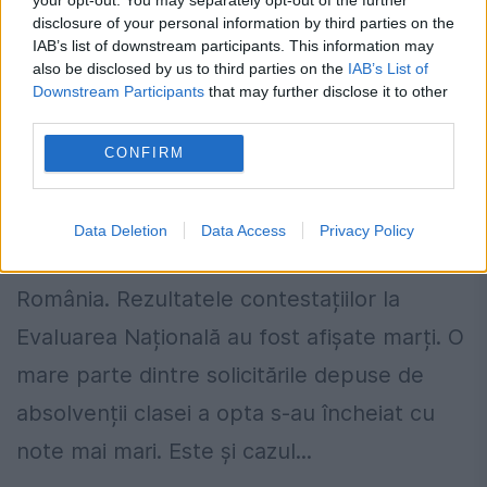
disclosure of your personal information by third parties on the
IAB’s list of downstream participants. This information may
also be disclosed by us to third parties on the
IAB’s List of
Downstream Participants
that may further disclose it to other
third parties.
Surpriză la Evaluarea Națională. Nota
CONFIRM
unui elev s-a schimbat uluitor peste
noapte
Data Deletion
Data Access
Privacy Policy
9 IULIE 2024
România. Rezultatele contestațiilor la
Evaluarea Națională au fost afișate marți. O
mare parte dintre solicitările depuse de
absolvenții clasei a opta s-au încheiat cu
note mai mari. Este și cazul...