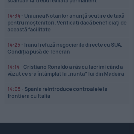
scandal: Ar trebui exilată permanent
14:34
-
Uniunea Notarilor anunță scutire de taxă
pentru moștenitori. Verificați dacă beneficiați de
această facilitate
14:25
-
Iranul refuză negocierile directe cu SUA.
Condiția pusă de Teheran
14:14
-
Cristiano Ronaldo a râs cu lacrimi când a
văzut ce s-a întâmplat la „nunta” lui din Madeira
14:05
-
Spania reintroduce controalele la
frontiera cu Italia