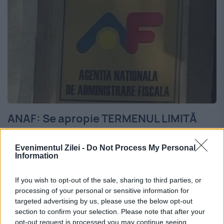
ANAF: Se apropie TERMENUL LIMITĂ
pentru depunerea formularului 205
Evenimentul Zilei -
Do Not Process My Personal
8 FEBRUARIE 2017
Information
Data limită până la care plătitorii de venituri
If you wish to opt-out of the sale, sharing to third parties, or
cu regim de reţinere la sursă a impozitelor
processing of your personal or sensitive information for
targeted advertising by us, please use the below opt-out
au obligaţia să depună declaraţia privind
section to confirm your selection. Please note that after your
opt-out request is processed you may continue seeing