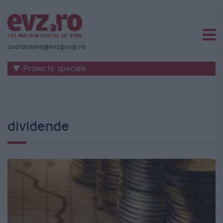
Știri
naționale
coordonare@evzgroup.ro
și
▼ Proiecte speciale
internaționale
|
România
dividende
-
Evenimentul
Zilei