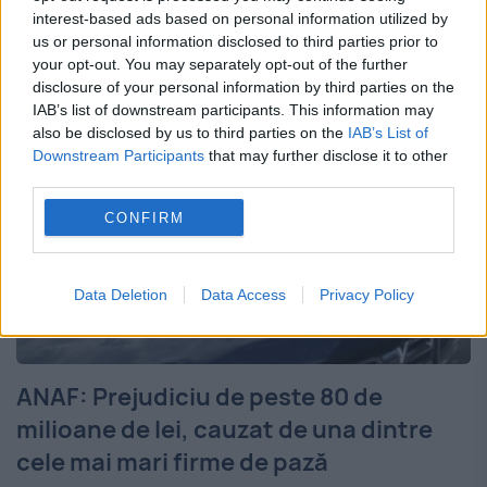
calcularea şi reţinerea impozitului pentru
interest-based ads based on personal information utilized by
fiecare beneficiar de...
us or personal information disclosed to third parties prior to
your opt-out. You may separately opt-out of the further
disclosure of your personal information by third parties on the
IAB’s list of downstream participants. This information may
also be disclosed by us to third parties on the
IAB’s List of
Downstream Participants
that may further disclose it to other
third parties.
CONFIRM
Data Deletion
Data Access
Privacy Policy
ANAF: Prejudiciu de peste 80 de
milioane de lei, cauzat de una dintre
cele mai mari firme de pază