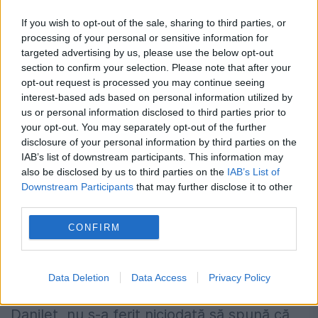
vaca la târg și de câte ori cineva îl întreba
If you wish to opt-out of the sale, sharing to third parties, or
despre calitățile animalului, acesta îi nega
processing of your personal or sensitive information for
targeted advertising by us, please use the below opt-out
orice virtute, iar la întrebarea „de...
section to confirm your selection. Please note that after your
opt-out request is processed you may continue seeing
interest-based ads based on personal information utilized by
us or personal information disclosed to third parties prior to
your opt-out. You may separately opt-out of the further
disclosure of your personal information by third parties on the
IAB’s list of downstream participants. This information may
also be disclosed by us to third parties on the
IAB’s List of
Downstream Participants
that may further disclose it to other
Danileț a recunoscut public că încalcă
third parties.
legea. Clarificările CSM ar putea crea
CONFIRM
un mare cutremur pe scena Justiției
30 IUNIE 2019
Data Deletion
Data Access
Privacy Policy
Unul dintre cei mai vocali magistrați, Cristi
Danilet, nu s-a ferit niciodată să spună că