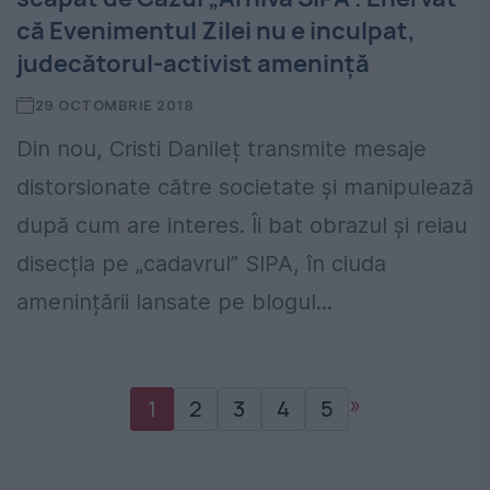
că Evenimentul Zilei nu e inculpat,
judecătorul-activist amenință
29 OCTOMBRIE 2018
Din nou, Cristi Danileț transmite mesaje
distorsionate către societate și manipulează
după cum are interes. Îi bat obrazul și reiau
disecția pe „cadavrul” SIPA, în ciuda
amenințării lansate pe blogul...
»
1
2
3
4
5