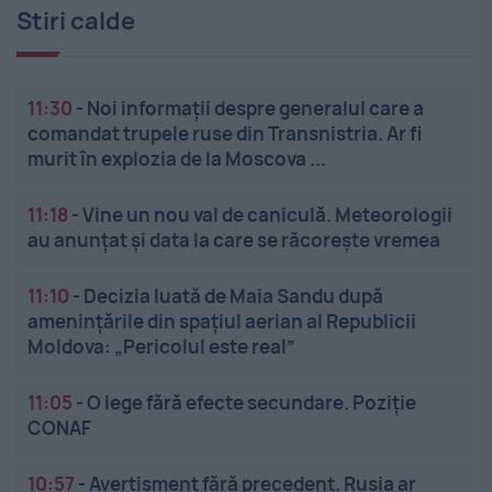
Stiri calde
11:30
-
Noi informații despre generalul care a
comandat trupele ruse din Transnistria. Ar fi
murit în explozia de la Moscova ...
11:18
-
Vine un nou val de caniculă. Meteorologii
au anunțat și data la care se răcorește vremea
11:10
-
Decizia luată de Maia Sandu după
amenințările din spațiul aerian al Republicii
Moldova: „Pericolul este real”
11:05
-
O lege fără efecte secundare. Poziție
CONAF
10:57
-
Avertisment fără precedent. Rusia ar