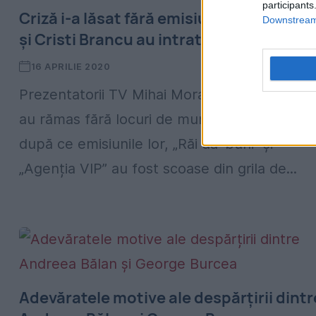
participants
Criză i-a lăsat fără emisiuni. Mihai Mora
Downstream 
și Cristi Brancu au intrat în șomaj tehni
16 APRILIE 2020
Prezentatorii TV Mihai Morar și Cristi Brancu
au rămas fără locuri de muncă, momentan,
după ce emisiunile lor, „Răi da’ buni” și
„Agenția VIP” au fost scoase din grila de...
Adevăratele motive ale despărțirii dintr