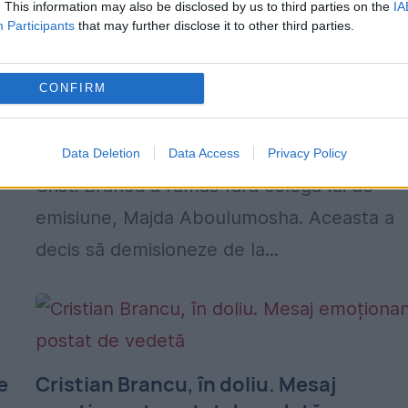
. This information may also be disclosed by us to third parties on the
IA
r
Lovitură cruntă pentru o televiziune, î
Participants
that may further disclose it to other third parties.
c
plină pandemie. Vedeta și-a dat demis
8 APRILIE 2020
CONFIRM
Lovitură cruntă pentru Antena 3, în plină
pandemie provocată de noul coronavirus.
Data Deletion
Data Access
Privacy Policy
Cristi Brancu a rămas fără colega lui de
emisiune, Majda Aboulumosha. Aceasta a
decis să demisioneze de la...
e
Cristian Brancu, în doliu. Mesaj