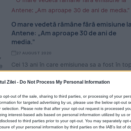
ă
O mare vedetă rămâne fără emisiune l
Antene: „Am aproape 30 de ani de
media.”
27 AUGUST 2020
,
Cei 13 ani în care emisiunea sa a fost în to
e
n-au putut anula efectele economice ale
a
l Zilei -
Do Not Process My Personal Information
pandemiei, astfel că prezentatorul Cristi
Brancu a rămas fără show-ul de la Antena..
to opt-out of the sale, sharing to third parties, or processing of your per
formation for targeted advertising by us, please use the below opt-out s
r selection. Please note that after your opt-out request is processed y
eing interest-based ads based on personal information utilized by us or
disclosed to third parties prior to your opt-out. You may separately opt-
losure of your personal information by third parties on the IAB’s list of