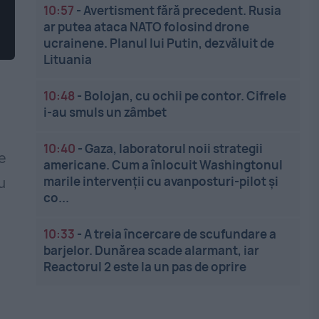
10:57
-
Avertisment fără precedent. Rusia
ar putea ataca NATO folosind drone
ucrainene. Planul lui Putin, dezvăluit de
Lituania
10:48
-
Bolojan, cu ochii pe contor. Cifrele
i-au smuls un zâmbet
10:40
-
Gaza, laboratorul noii strategii
e
americane. Cum a înlocuit Washingtonul
marile intervenții cu avanposturi-pilot și
u
co...
10:33
-
A treia încercare de scufundare a
barjelor. Dunărea scade alarmant, iar
Reactorul 2 este la un pas de oprire