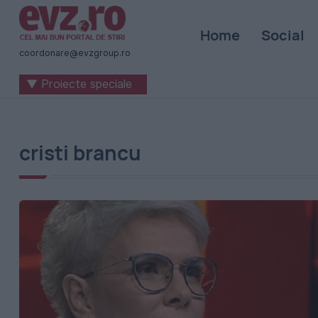
Știri
Home
Social
naționale
coordonare@evzgroup.ro
și
▼ Proiecte speciale
internaționale
|
România
cristi brancu
-
Evenimentul
Zilei