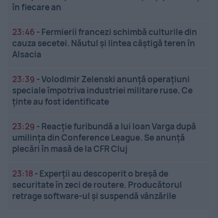
în fiecare an
23:46
-
Fermierii francezi schimbă culturile din
cauza secetei. Năutul și lintea câștigă teren în
Alsacia
23:39
-
Volodimir Zelenski anunță operațiuni
speciale împotriva industriei militare ruse. Ce
ținte au fost identificate
23:29
-
Reacție furibundă a lui Ioan Varga după
umilința din Conference League. Se anunță
plecări în masă de la CFR Cluj
23:18
-
Experții au descoperit o breșă de
securitate în zeci de routere. Producătorul
retrage software-ul și suspendă vânzările