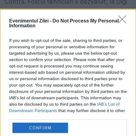
Contra. Fostul tehnician a dezvăluit, la Digi
Sport...
Evenimentul Zilei -
Do Not Process My Personal
Information
If you wish to opt-out of the sale, sharing to third parties, or
processing of your personal or sensitive information for
targeted advertising by us, please use the below opt-out
section to confirm your selection. Please note that after your
Cosmin Contra are un nou loc de
opt-out request is processed you may continue seeing
interest-based ads based on personal information utilized by
muncă, după despărțirea de naționala
us or personal information disclosed to third parties prior to
României: „Am avut deja două meciuri”
your opt-out. You may separately opt-out of the further
disclosure of your personal information by third parties on the
26 FEBRUARIE 2020
IAB’s list of downstream participants. This information may
also be disclosed by us to third parties on the
IAB’s List of
Cosmin Contra (44 de ani) și-a găsit un nou
Downstream Participants
that may further disclose it to other
third parties.
angajament, după aventura de la naționala
CONFIRM
României. Cu „Guriță” la timonă,