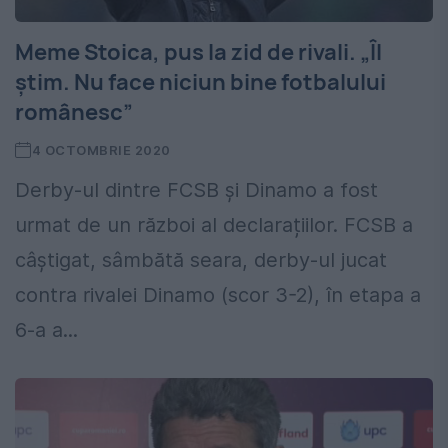
Meme Stoica, pus la zid de rivali. „Îl
știm. Nu face niciun bine fotbalului
românesc”
4 OCTOMBRIE 2020
Derby-ul dintre FCSB și Dinamo a fost
urmat de un război al declarațiilor. FCSB a
câștigat, sâmbătă seara, derby-ul jucat
contra rivalei Dinamo (scor 3-2), în etapa a
6-a a...