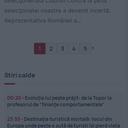
selecţionerului Cosmin Contra la şefia
selecţionatei noastre a devenit incertă.
Reprezentativa României a...
»
1
2
3
4
5
Stiri calde
00:20
-
Evoluția lui pește prăjit: de la Topor la
profesorul de ”finanțe comportamentale”
23:55
-
Destinația turistică mortală: locul din
Europa unde peste o sută de turiști își pierd viața