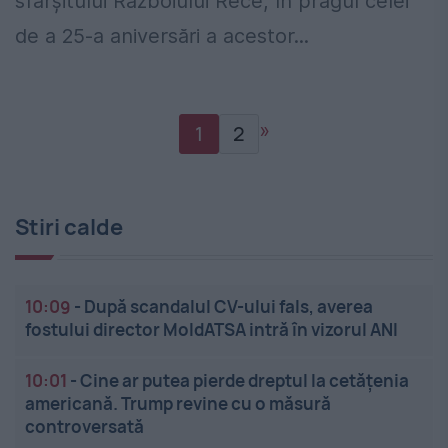
sfârșitului Războiului Rece, în pragul celei
de a 25-a aniversări a acestor...
»
1
2
Stiri calde
10:09
-
După scandalul CV-ului fals, averea
fostului director MoldATSA intră în vizorul ANI
10:01
-
Cine ar putea pierde dreptul la cetățenia
americană. Trump revine cu o măsură
controversată