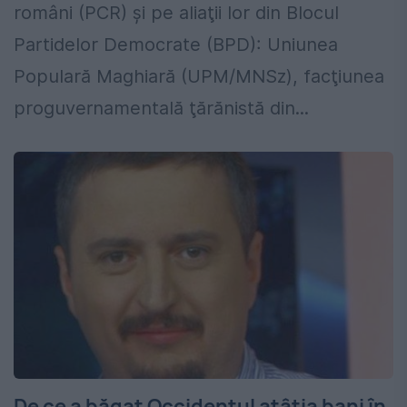
români (PCR) şi pe aliaţii lor din Blocul
Partidelor Democrate (BPD): Uniunea
Populară Maghiară (UPM/MNSz), facţiunea
proguvernamentală ţărănistă din...
De ce a băgat Occidentul atâția bani în