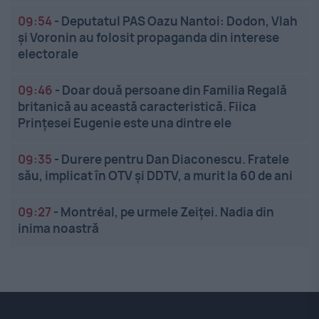
09:54
-
Deputatul PAS Oazu Nantoi: Dodon, Vlah
și Voronin au folosit propaganda din interese
electorale
09:46
-
Doar două persoane din Familia Regală
britanică au această caracteristică. Fiica
Prințesei Eugenie este una dintre ele
09:35
-
Durere pentru Dan Diaconescu. Fratele
său, implicat în OTV și DDTV, a murit la 60 de ani
09:27
-
Montréal, pe urmele Zeiței. Nadia din
inima noastră