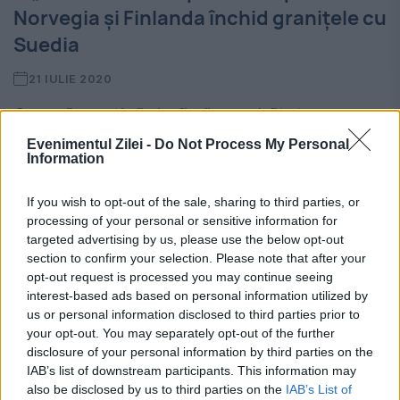
Norvegia și Finlanda închid granițele cu
Suedia
21 IULIE 2020
O nouă „cortină de fier” s-a abătut asupra
Europei, numai că de această dată nu este
Evenimentul Zilei -
Do Not Process My Personal
Information
„de la Marea Baltică până în Balcani, de la
If you wish to opt-out of the sale, sharing to third parties, or
Szczecin la Trieste”, cum a...
processing of your personal or sensitive information for
targeted advertising by us, please use the below opt-out
section to confirm your selection. Please note that after your
opt-out request is processed you may continue seeing
interest-based ads based on personal information utilized by
us or personal information disclosed to third parties prior to
your opt-out. You may separately opt-out of the further
disclosure of your personal information by third parties on the
IAB’s list of downstream participants. This information may
also be disclosed by us to third parties on the
IAB’s List of