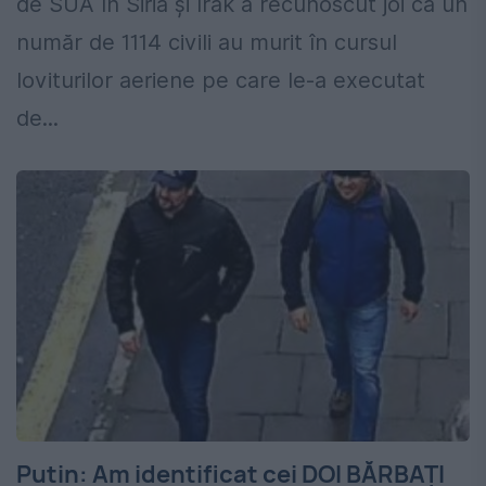
de SUA în Siria şi Irak a recunoscut joi că un
număr de 1114 civili au murit în cursul
loviturilor aeriene pe care le-a executat
de...
Putin: Am identificat cei DOI BĂRBAŢI