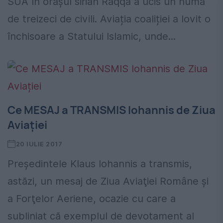
SUA în orașul sirian Raqqa a ucis un numă
de treizeci de civili. Aviația coaliției a lovit o
închisoare a Statului Islamic, unde...
Ce MESAJ a TRANSMIS Iohannis de Ziua
Aviației
20 IULIE 2017
Preşedintele Klaus Iohannis a transmis,
astăzi, un mesaj de Ziua Aviaţiei Române şi
a Forţelor Aeriene, ocazie cu care a
subliniat că exemplul de devotament al