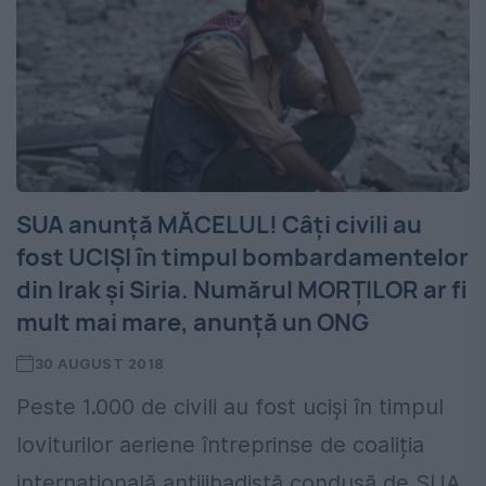
SUA anunță MĂCELUL! Câți civili au
fost UCIȘI în timpul bombardamentelor
din Irak și Siria. Numărul MORȚILOR ar fi
mult mai mare, anunță un ONG
30 AUGUST 2018
Peste 1.000 de civili au fost uciși în timpul
loviturilor aeriene întreprinse de coaliția
internațională antijihadistă condusă de SUA