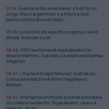
10:16
-
Înainte să fie Lionel Messi, a fost fiul lui
Jorge. Starul argentinian s-a întors acasă
pentru ultimul drum al tatălu...
10:08
-
Locuitorii din sudul Bucureștiului ies în
stradă: Vrem aer curat
09:59
-
FIFA reacționează după dezvăluirile
despre Infantino. Scandalul ia amploare înaintea
alegerilor
09:51
-
„The Dark Knight Returns”, la 40 de ani.
Cum a schimbat Frank Miller imaginea lui
Batman
09:41
-
Inteligența artificială și marea schimbare
din creierul oamenilor. După decenii, ceva s-a
inversat. Studiu