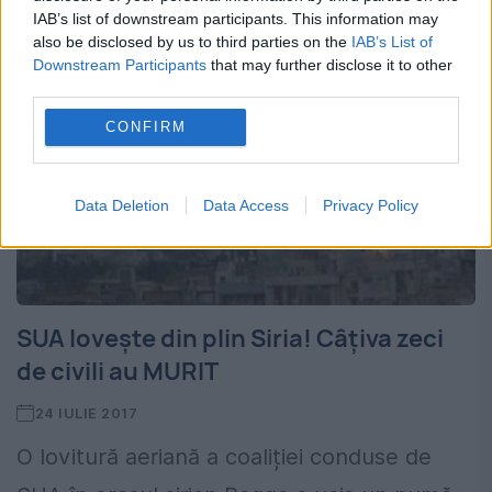
IAB’s list of downstream participants. This information may
also be disclosed by us to third parties on the
IAB’s List of
Downstream Participants
that may further disclose it to other
third parties.
CONFIRM
Data Deletion
Data Access
Privacy Policy
SUA lovește din plin Siria! Câțiva zeci
de civili au MURIT
24 IULIE 2017
O lovitură aeriană a coaliției conduse de