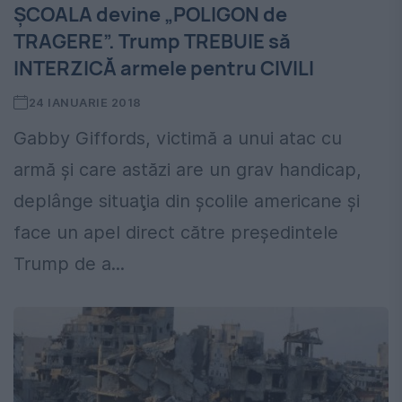
ŞCOALA devine „POLIGON de
TRAGERE”. Trump TREBUIE să
INTERZICĂ armele pentru CIVILI
24 IANUARIE 2018
Gabby Giffords, victimă a unui atac cu
armă şi care astăzi are un grav handicap,
deplânge situaţia din şcolile americane şi
face un apel direct către preşedintele
Trump de a...