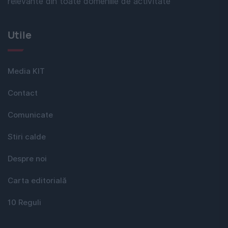
relevante din toate domeniile de activitate
Utile
Media KIT
Contact
Comunicate
Stiri calde
Despre noi
Carta editorială
10 Reguli