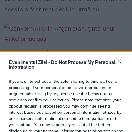
acesta a fost recucerit în urmă cu...
Convoi NATO în Afganistan, ținta unui
ATAC sinucigaș
Evenimentul Zilei -
Do Not Process My Personal
Information
11 SEPTEMBRIE 2017
If you wish to opt-out of the sale, sharing to third parties, or
Un convoi al misiunii NATO în Afganistan,
processing of your personal or sensitive information for
targeted advertising by us, please use the below opt-out
Resolute Support, a fost ţinta unui atentat
section to confirm your selection. Please note that after your
sinucigaş luni, atentat soldat cu rănirea a
opt-out request is processed you may continue seeing
interest-based ads based on personal information utilized by
cel puţin cinci persoane: trei civili şi doi
us or personal information disclosed to third parties prior to
your opt-out. You may separately opt-out of the further
soldaţi...
disclosure of your personal information by third parties on the