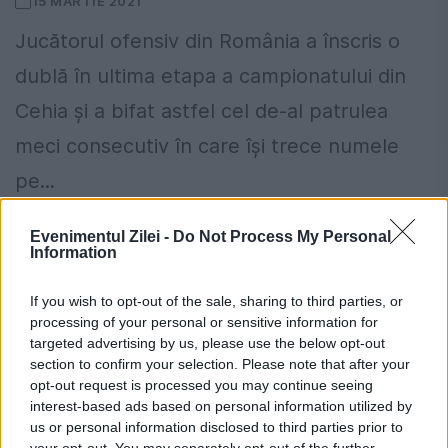
15 MARTIE 2021
Jucătorul ofensiv din România a înscris o
dublă în ultima etapa a campionatului din
Cehia şi a bifat astfel cel de-al patrulea
meci consecutiv în care îşi trece numele
pe...
Evenimentul Zilei -
Do Not Process My Personal
Information
If you wish to opt-out of the sale, sharing to third parties, or
processing of your personal or sensitive information for
targeted advertising by us, please use the below opt-out
section to confirm your selection. Please note that after your
opt-out request is processed you may continue seeing
interest-based ads based on personal information utilized by
us or personal information disclosed to third parties prior to
your opt-out. You may separately opt-out of the further