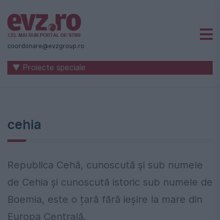
Știri
naționale
coordonare@evzgroup.ro
și
▼ Proiecte speciale
internaționale
|
România
cehia
-
Evenimentul
Zilei
Republica Cehă, cunoscută și sub numele
de Cehia și cunoscută istoric sub numele de
Boemia, este o țară fără ieșire la mare din
Europa Centrală.