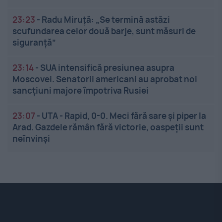
23:23
-
Radu Miruță: „Se termină astăzi
scufundarea celor două barje, sunt măsuri de
siguranţă”
23:14
-
SUA intensifică presiunea asupra
Moscovei. Senatorii americani au aprobat noi
sancțiuni majore împotriva Rusiei
23:07
-
UTA - Rapid, 0-0. Meci fără sare și piper la
Arad. Gazdele rămân fără victorie, oaspeții sunt
neînvinși