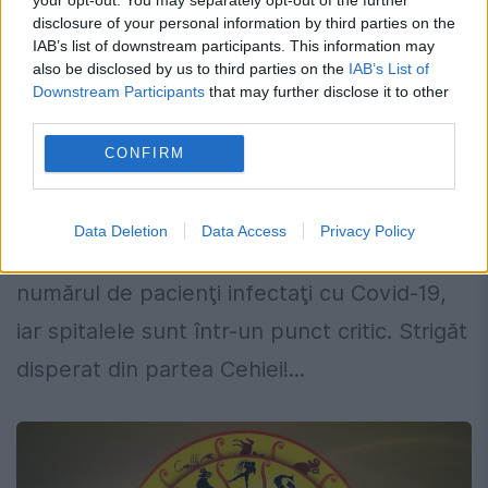
disclosure of your personal information by third parties on the
IAB’s list of downstream participants. This information may
Strigăt disperat din partea Cehiei!
also be disclosed by us to third parties on the
IAB’s List of
Downstream Participants
that may further disclose it to other
Cere ajutor Europei. Spitalele nu mai
third parties.
fac faţă
CONFIRM
5 MARTIE 2021
Strigăt disperat din partea Cehiei! Guvernul
Data Deletion
Data Access
Privacy Policy
ceh cere ajutorul după ce a crescut
numărul de pacienţi infectaţi cu Covid-19,
iar spitalele sunt într-un punct critic. Strigăt
disperat din partea Cehiei!...