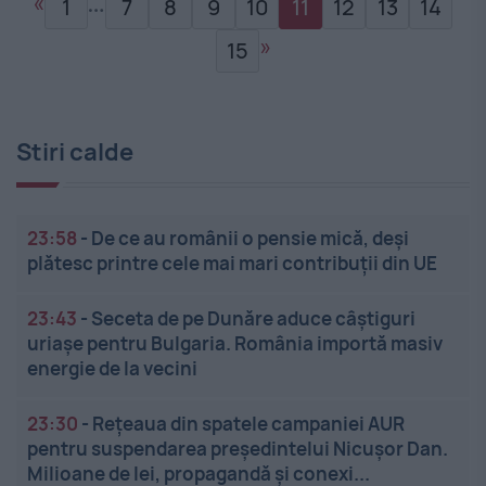
«
…
1
7
8
9
10
11
12
13
14
»
15
Stiri calde
23:58
-
De ce au românii o pensie mică, deși
plătesc printre cele mai mari contribuții din UE
23:43
-
Seceta de pe Dunăre aduce câștiguri
uriașe pentru Bulgaria. România importă masiv
energie de la vecini
23:30
-
Rețeaua din spatele campaniei AUR
pentru suspendarea președintelui Nicușor Dan.
Milioane de lei, propagandă și conexi...