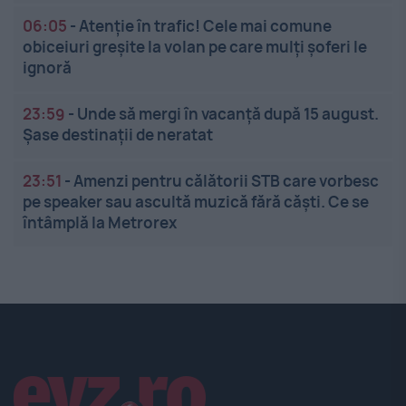
06:05
-
Atenție în trafic! Cele mai comune
obiceiuri greșite la volan pe care mulți șoferi le
ignoră
23:59
-
Unde să mergi în vacanță după 15 august.
Șase destinații de neratat
23:51
-
Amenzi pentru călătorii STB care vorbesc
pe speaker sau ascultă muzică fără căști. Ce se
întâmplă la Metrorex
Linkuri utile