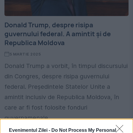
Donald Trump, despre risipa
guvernului federal. A amintit și de
Republica Moldova
5 MARTIE 2025
Donald Trump a vorbit, în timpul discursului
din Congres, despre risipa guvernului
federal. Președintele Statelor Unite a
amintit inclusiv de Republica Moldova, în
care ar fi fost folosite fonduri
guvernamenale...
Evenimentul Zilei -
Do Not Process My Personal