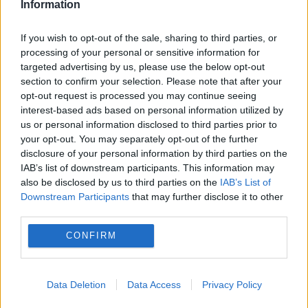
Information
If you wish to opt-out of the sale, sharing to third parties, or
processing of your personal or sensitive information for
targeted advertising by us, please use the below opt-out
section to confirm your selection. Please note that after your
opt-out request is processed you may continue seeing
interest-based ads based on personal information utilized by
us or personal information disclosed to third parties prior to
your opt-out. You may separately opt-out of the further
disclosure of your personal information by third parties on the
IAB’s list of downstream participants. This information may
also be disclosed by us to third parties on the
IAB’s List of
Marco Rubio: Pretențiile SUA asupra
Downstream Participants
that may further disclose it to other
canalului Panama sunt ca să reducă
third parties.
influența Chinei
CONFIRM
3 FEBRUARIE 2025
Secretarul de Stat al SUA, Marco Rubio, a
Data Deletion
Data Access
Privacy Policy