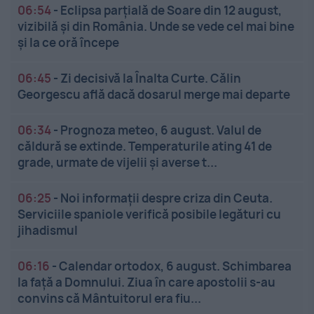
06:54
-
Eclipsa parțială de Soare din 12 august,
vizibilă și din România. Unde se vede cel mai bine
și la ce oră începe
06:45
-
Zi decisivă la Înalta Curte. Călin
Georgescu află dacă dosarul merge mai departe
06:34
-
Prognoza meteo, 6 august. Valul de
căldură se extinde. Temperaturile ating 41 de
grade, urmate de vijelii și averse t...
06:25
-
Noi informații despre criza din Ceuta.
Serviciile spaniole verifică posibile legături cu
jihadismul
06:16
-
Calendar ortodox, 6 august. Schimbarea
la față a Domnului. Ziua în care apostolii s-au
convins că Mântuitorul era fiu...