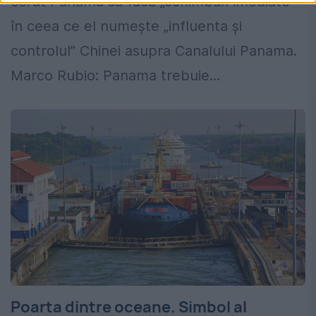
cerut Panama să facă „schimbări imediate”
în ceea ce el numește „influenta și
controlul” Chinei asupra Canalului Panama.
Marco Rubio: Panama trebuie...
Poarta dintre oceane. Simbol al