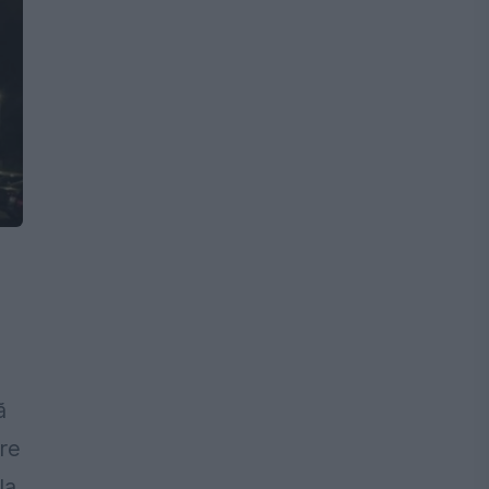
ă
pre
la