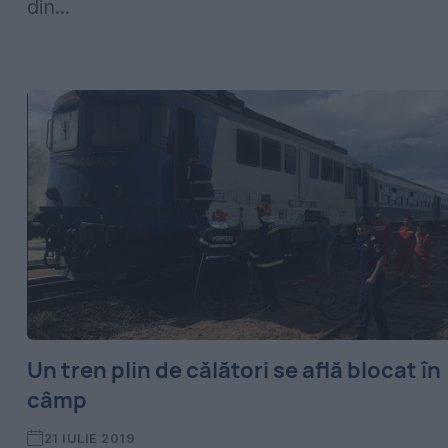
din...
Un tren plin de călători se află blocat în
câmp
21 IULIE 2019