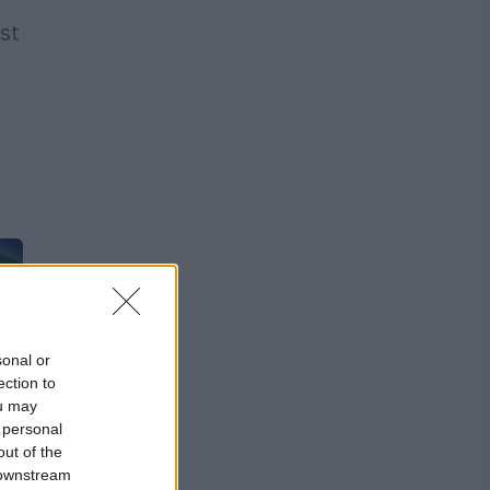
st
sonal or
ection to
ou may
 personal
out of the
 downstream