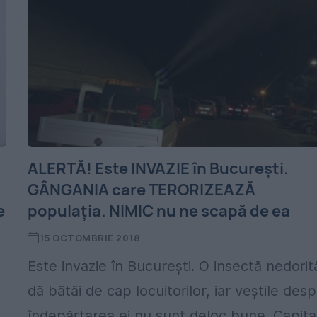
ALERTĂ! Este INVAZIE în București.
GÂNGANIA care TERORIZEAZĂ
e
populația. NIMIC nu ne scapă de ea
15 OCTOMBRIE 2018
Este invazie în București. O insectă nedorit
dă bătăi de cap locuitorilor, iar veștile des
îndepărtarea ei nu sunt deloc bune. Capita