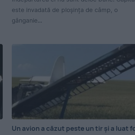
este invadată de ploșința de câmp, o
gânganie...
Un avion a căzut peste un tir și a luat f