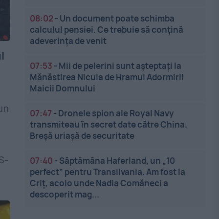
08:02
-
Un document poate schimba
calculul pensiei. Ce trebuie să conțină
adeverința de venit
l
07:53
-
Mii de pelerini sunt așteptați la
Mănăstirea Nicula de Hramul Adormirii
Maicii Domnului
un
07:47
-
Dronele spion ale Royal Navy
transmiteau în secret date către China.
Breșă uriașă de securitate
S-
07:40
-
Săptămâna Haferland, un „10
perfect” pentru Transilvania. Am fost la
Criț, acolo unde Nadia Comăneci a
descoperit mag...