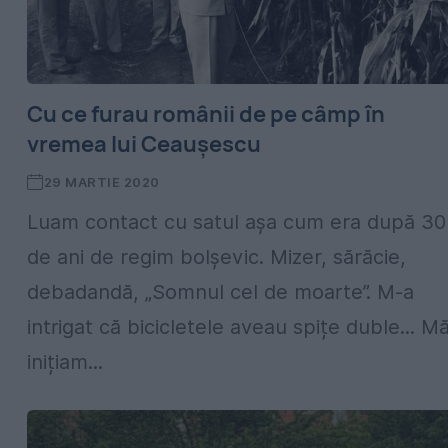
Cu ce furau românii de pe câmp în
vremea lui Ceaușescu
29 MARTIE 2020
Luam contact cu satul așa cum era după 30
de ani de regim bolșevic. Mizer, sărăcie,
debadandă, „Somnul cel de moarte”. M-a
intrigat că bicicletele aveau spițe duble... M
inițiam...