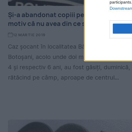
participants
Downstream 
Și-a abandonat copiii pe un câmp, pe
motiv că nu avea din ce să îi crească
12 MARTIE 2019
Caz șocant în localitatea Bălușeni, din județu
Botoșani, acolo unde doi minori, cu vârste d
4 și respectiv 6 ani, au fost găsiți, duminică,
rătăcind pe câmp, aproape de centrul...