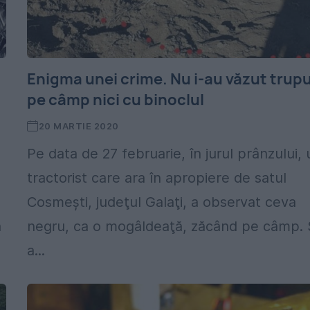
Enigma unei crime. Nu i-au văzut trupu
pe câmp nici cu binoclul
20 MARTIE 2020
Pe data de 27 februarie, în jurul prânzului, 
tractorist care ara în apropiere de satul
Cosmeşti, judeţul Galaţi, a observat ceva
ă
negru, ca o mogâldeaţă, zăcând pe câmp. 
a...