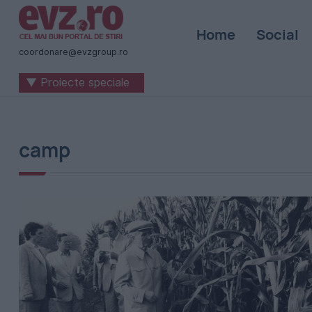
Știri
Home
Social
naționale
coordonare@evzgroup.ro
și
▼ Proiecte speciale
internaționale
|
România
camp
-
Evenimentul
Zilei