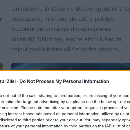
Un cadavru în stare de descompunere a fo
i
descoperit, miercuri, de către poliţiştii
.
buzoieni pe un câmp din apropierea
localităţii Gălbinaşi, anchetatorii luând în
calcul posibilitatea să fie vorba despre...
l Zilei -
Do Not Process My Personal Information
to opt-out of the sale, sharing to third parties, or processing of your per
formation for targeted advertising by us, please use the below opt-out s
r selection. Please note that after your opt-out request is processed y
eing interest-based ads based on personal information utilized by us or
disclosed to third parties prior to your opt-out. You may separately opt-
losure of your personal information by third parties on the IAB’s list of