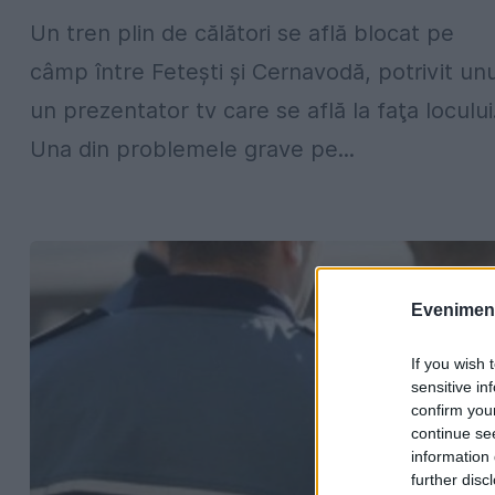
Un tren plin de călători se află blocat pe
câmp între Fetești și Cernavodă, potrivit unu
un prezentator tv care se află la faţa locului
Una din problemele grave pe...
Evenimentu
If you wish 
sensitive in
confirm you
continue se
information 
further disc