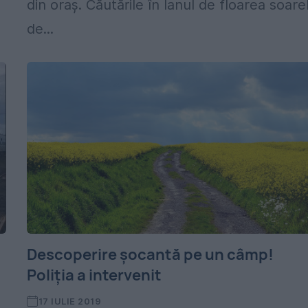
din oraș. Căutările în lanul de floarea soare
de...
Descoperire șocantă pe un câmp!
Poliția a intervenit
17 IULIE 2019