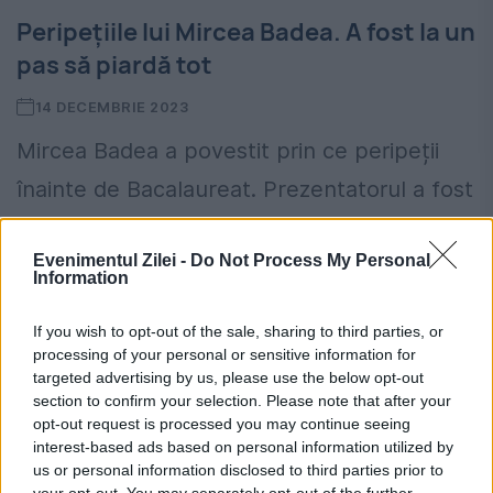
Peripețiile lui Mircea Badea. A fost la un
pas să piardă tot
14 DECEMBRIE 2023
Mircea Badea a povestit prin ce peripeții
înainte de Bacalaureat. Prezentatorul a fost
la un pas să nu fie băgat în examen și să
Evenimentul Zilei -
Do Not Process My Personal
rămână cu media neîncheiată. Mircea
Information
Badea...
If you wish to opt-out of the sale, sharing to third parties, or
processing of your personal or sensitive information for
targeted advertising by us, please use the below opt-out
section to confirm your selection. Please note that after your
opt-out request is processed you may continue seeing
interest-based ads based on personal information utilized by
Aplicația care îți aduce pe telefon un
us or personal information disclosed to third parties prior to
your opt-out. You may separately opt-out of the further