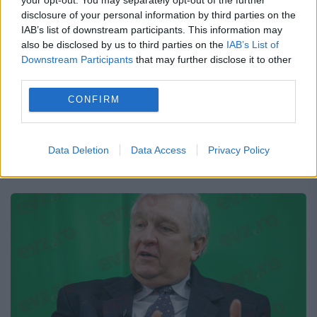
întreg laborator școlar
disclosure of your personal information by third parties on the
IAB’s list of downstream participants. This information may
11 DECEMBRIE 2023
also be disclosed by us to third parties on the
IAB’s List of
Un tânăr a inventat o aplicație în care se
Downstream Participants
that may further disclose it to other
third parties.
găsește un întreg laborator școlar. Tinerii
CONFIRM
pot găsi informații despre biologie, fizică și
chimie, iar lecțiile sunt transformate într-un
Data Deletion
Data Access
Privacy Policy
joc. George...