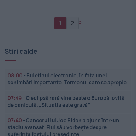
»
1
2
Stiri calde
08:00
-
Buletinul electronic, în fața unei
schimbări importante. Termenul care se apropie
07:49
-
O eclipsă rară vine peste o Europă lovită
de caniculă. „Situația este gravă”
07:40
-
Cancerul lui Joe Biden a ajuns într-un
stadiu avansat. Fiul său vorbește despre
suferința fostului președinte