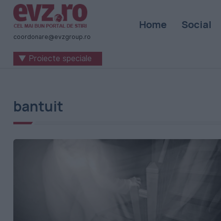
Știri
Home
Social
naționale
coordonare@evzgroup.ro
și
▼ Proiecte speciale
internaționale
|
România
bantuit
-
Evenimentul
Zilei