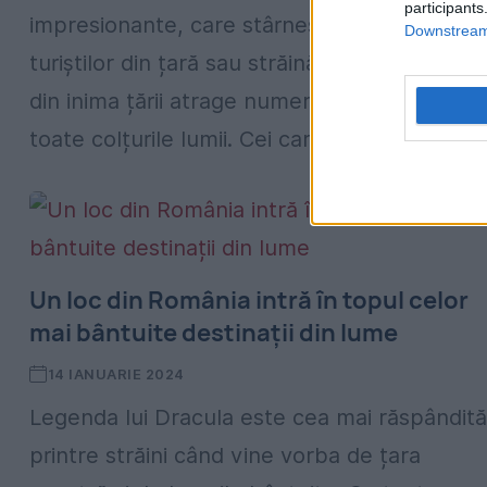
participants
impresionante, care stârnesc curiozitatea
Downstream 
turiștilor din țară sau străinătate. Un castel
din inima țării atrage numeroși curioși din
toate colțurile lumii. Cei care ajung...
Un loc din România intră în topul celor
mai bântuite destinații din lume
14 IANUARIE 2024
Legenda lui Dracula este cea mai răspândită
printre străini când vine vorba de țara