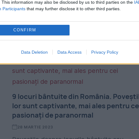
. This information may also be disclosed by us to third parties on the
IA
apropierea Veneției, Italia. Mulți oameni cr
Participants
that may further disclose it to other third parties.
că aici sunt multe spirite malefice, iar
autoritățile au interzis accesul pentru publi
CONFIRM
Insula Poveglia,...
Data Deletion
Data Access
Privacy Policy
9 locuri bântuite din România. Povești
lor sunt captivante, mai ales pentru ce
pasionați de paranormal
28 MARTIE 2023