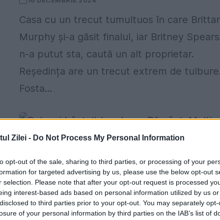
16 DECEMBRIE 2024
Casa cu un trecut tumultuos în care Britta
Murphy și-a găsit finalul, iar Britney Spears
n-a putut sta, caută un alt proprietar.
Reședința are un trecut extrem de tulbure
Fosta...
l Zilei -
Do Not Process My Personal Information
Cel mai bântuit loc de pe Pământ. Mulț
to opt-out of the sale, sharing to third parties, or processing of your per
formation for targeted advertising by us, please use the below opt-out s
au fost aici, dar puțini s-au mai întors
r selection. Please note that after your opt-out request is processed y
eing interest-based ads based on personal information utilized by us or
15 FEBRUARIE 2024
disclosed to third parties prior to your opt-out. You may separately opt-
Cel mai bântuit loc de pe Pământ este în
losure of your personal information by third parties on the IAB’s list of