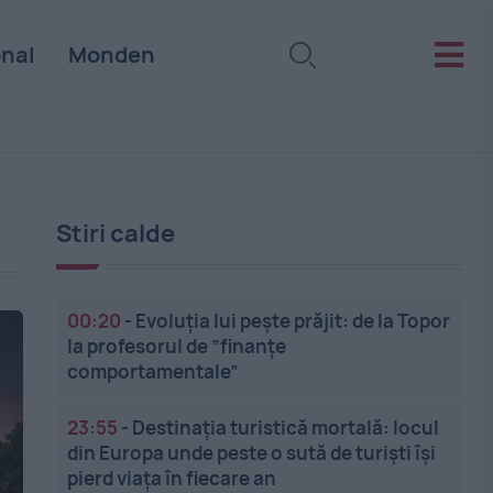
onal
Monden
Stiri calde
00:20
-
Evoluția lui pește prăjit: de la Topor
la profesorul de ”finanțe
comportamentale”
23:55
-
Destinația turistică mortală: locul
din Europa unde peste o sută de turiști își
pierd viața în fiecare an