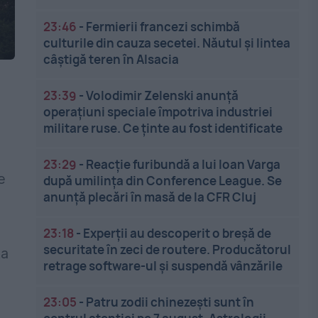
23:46
-
Fermierii francezi schimbă
culturile din cauza secetei. Năutul și lintea
câștigă teren în Alsacia
23:39
-
Volodimir Zelenski anunță
operațiuni speciale împotriva industriei
militare ruse. Ce ținte au fost identificate
23:29
-
Reacție furibundă a lui Ioan Varga
e
după umilința din Conference League. Se
anunță plecări în masă de la CFR Cluj
23:18
-
Experții au descoperit o breșă de
securitate în zeci de routere. Producătorul
ța
retrage software-ul și suspendă vânzările
23:05
-
Patru zodii chinezești sunt în