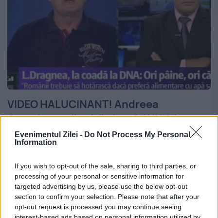
VIDEO HALUCINANT! Andreea
Crețulescu, jignită și ea CRUNT de
Nicolicea! Deputatul, dat afară cu
Evenimentul Zilei -
Do Not Process My Personal
Information
FORȚA din platoul Realitatea!
If you wish to opt-out of the sale, sharing to third parties, or
14 IUNIE 2016
processing of your personal or sensitive information for
Nici Andreea Crețulescu n-a scăpat de furia
targeted advertising by us, please use the below opt-out
section to confirm your selection. Please note that after your
deputatului Eugen Nicolicea, care aseară a
opt-out request is processed you may continue seeing
interest-based ads based on personal information utilized by