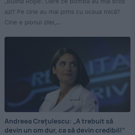
„Bulina Roșie”. Oare ce bomba au mai scos
azi? Pe cine au mai prins cu ocaua mică?
Cine e pionul zilei,...
Andreea Crețulescu: „A trebuit să
devin un om dur, ca să devin credibil!”