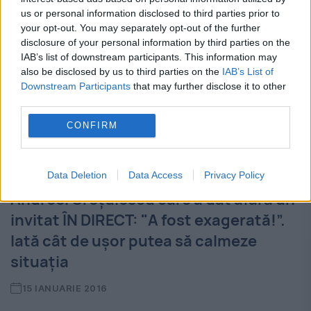
fost dat afară de la Digi 24! După ce a
us or personal information disclosed to third parties prior to
jignit-o și pe Crețuleasca, Nicolicea a fost...
your opt-out. You may separately opt-out of the further
disclosure of your personal information by third parties on the
IAB’s list of downstream participants. This information may
also be disclosed by us to third parties on the
IAB’s List of
Downstream Participants
that may further disclose it to other
third parties.
CONFIRM
REACŢIA unui membru CNA la gestul
Data Deletion
Data Access
Privacy Policy
Andreei Creţulescu care a dat afară un
invitat ÎN DIRECT: "A fost exagerată!”.
Iată cât de uşor putea să calmeze
situaţia
15 IANUARIE 2016