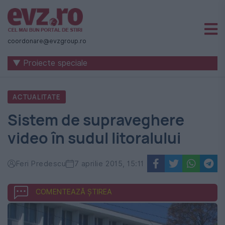
Știri
naționale
coordonare@evzgroup.ro
și
▼ Proiecte speciale
internaționale
|
ACTUALITATE
România
Sistem de supraveghere
-
video în sudul litoralului
Evenimentul
Zilei
Feri Predescu
7 aprilie 2015, 15:11
COMENTEAZĂ ȘTIREA