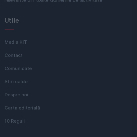
relevante din toate domeniile de activitate
Utile
Media KIT
Contact
Comunicate
Stiri calde
Despre noi
Carta editorială
10 Reguli