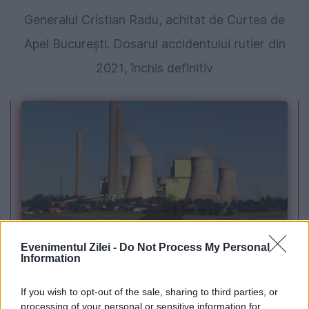
Generalul Cristian Radu, achitat de Curtea de
Apel București. Dosarul accidentului rutier din
2021, închis definitiv
POLITICA
Evenimentul Zilei -
Do Not Process My Personal
Information
PSD cere activarea mecanismului european
de urgență pentru energie și susține
If you wish to opt-out of the sale, sharing to third parties, or
processing of your personal or sensitive information for