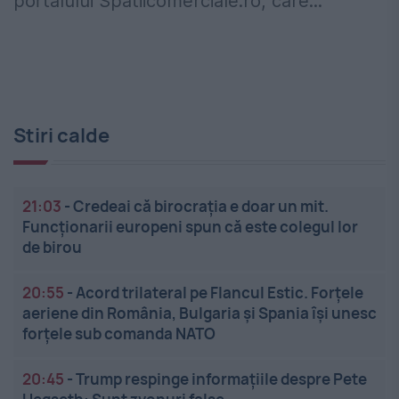
portalului Spatiicomerciale.ro, care...
Stiri calde
21:03
-
Credeai că birocrația e doar un mit.
Funcționarii europeni spun că este colegul lor
de birou
20:55
-
Acord trilateral pe Flancul Estic. Forțele
aeriene din România, Bulgaria și Spania își unesc
forțele sub comanda NATO
20:45
-
Trump respinge informațiile despre Pete