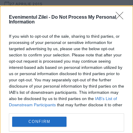
27 APRILIE 2015
Patronatele şi agenţiile de turism au lansat
Evenimentul Zilei -
Do Not Process My Personal
Information
programul "Litoralul pentru Toţi", ediţia de
primăvară 2015, care se va desfășura în
If you wish to opt-out of the sale, sharing to third parties, or
processing of your personal or sensitive information for
perioada 4 mai-19 iunie. Prețurile vor fi
targeted advertising by us, please use the below opt-out
section to confirm your selection. Please note that after your
aceleași ca în...
opt-out request is processed you may continue seeing
interest-based ads based on personal information utilized by
us or personal information disclosed to third parties prior to
your opt-out. You may separately opt-out of the further
disclosure of your personal information by third parties on the
IAB’s list of downstream participants. This information may
also be disclosed by us to third parties on the
IAB’s List of
Downstream Participants
that may further disclose it to other
third parties.
CONFIRM