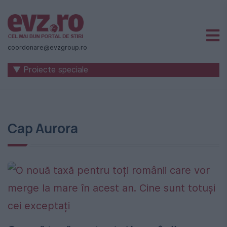
Știri
naționale
coordonare@evzgroup.ro
și
▼ Proiecte speciale
internaționale
|
România
Cap Aurora
-
Evenimentul
Zilei