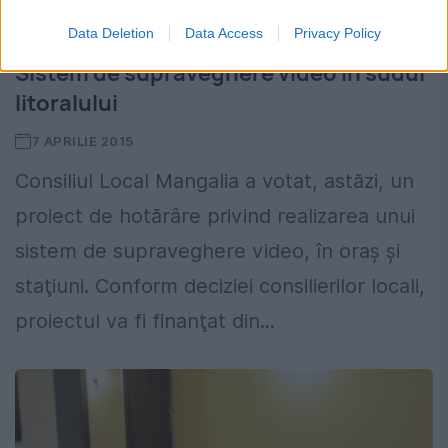
Data Deletion
Data Access
Privacy Policy
Sistem de supraveghere video în sudul
litoralului
7 APRILIE 2015
Consiliul Local Mangalia a votat, astăzi, un
proiect de hotărâre privind realizarea unui
sistem de supraveghere video, în oraş şi
staţiuni. Conform deciziei consilierilor locali,
proiectul va fi finanţat din...