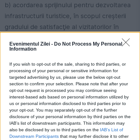
b) acordarea sprijinului pentru dezvoltarea
infrastructurii turistice, în scopul creşterii
gradului de satisfacţie al vizitatorilor în
destinaţie; c) realizarea lucrărilor de
Evenimentul Zilei -
Do Not Process My Personal
întreţinere a destinaţiei turistice; d)
Information
gestionarea coordonată a componentelor
If you wish to opt-out of the sale, sharing to third parties, or
destinaţiei turistice Mangalia; e) creşterea
processing of your personal or sensitive information for
targeted advertising by us, please use the below opt-out
calităţii şi crearea de noi servicii publice
section to confirm your selection. Please note that after your
opt-out request is processed you may continue seeing
destinate turiştilor”.
interest-based ads based on personal information utilized by
us or personal information disclosed to third parties prior to
Un detaliu din certificatul auto poate
your opt-out. You may separately opt-out of the further
disclosure of your personal information by third parties on the
aduce amendă și permisul suspendat
IAB’s list of downstream participants. This information may
also be disclosed by us to third parties on the
IAB’s List of
unor categorii de șoferi
Downstream Participants
that may further disclose it to other