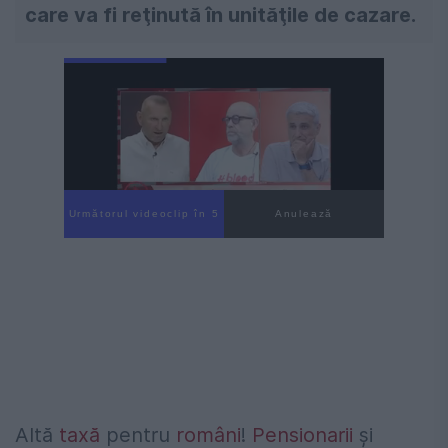
care va fi reţinută în unităţile de cazare.
Următorul videoclip în 3
Anulează
Altă
taxă
pentru
români
!
Pensionarii
şi