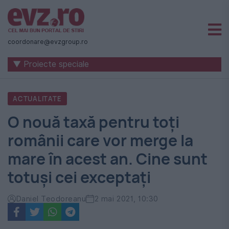
Știri
naționale
coordonare@evzgroup.ro
și
▼ Proiecte speciale
internaționale
|
ACTUALITATE
România
O nouă taxă pentru toți
-
românii care vor merge la
Evenimentul
mare în acest an. Cine sunt
Zilei
totuși cei exceptați
Daniel Teodoreanu
2 mai 2021, 10:30