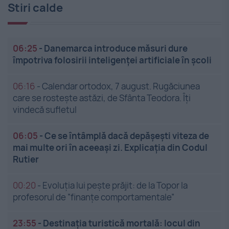
Stiri calde
06:25
-
Danemarca introduce măsuri dure
împotriva folosirii inteligenței artificiale în școli
06:16
-
Calendar ortodox, 7 august. Rugăciunea
care se rostește astăzi, de Sfânta Teodora. Îți
vindecă sufletul
06:05
-
Ce se întâmplă dacă depășești viteza de
mai multe ori în aceeași zi. Explicația din Codul
Rutier
00:20
-
Evoluția lui pește prăjit: de la Topor la
profesorul de ”finanțe comportamentale”
23:55
-
Destinația turistică mortală: locul din