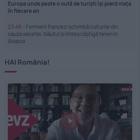
Europa unde peste o sută de turiști își pierd viața
în fiecare an
23:46
-
Fermierii francezi schimbă culturile din
cauza secetei. Năutul și lintea câștigă teren în
Alsacia
HAI România!