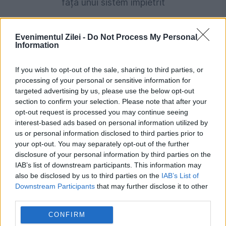
fața unui sistem împietrit
Evenimentul Zilei -
Do Not Process My Personal
Information
If you wish to opt-out of the sale, sharing to third parties, or
processing of your personal or sensitive information for
targeted advertising by us, please use the below opt-out
section to confirm your selection. Please note that after your
opt-out request is processed you may continue seeing
interest-based ads based on personal information utilized by
POLITICA
us or personal information disclosed to third parties prior to
your opt-out. You may separately opt-out of the further
Sorin Grindeanu: Parlamentul a evitat
disclosure of your personal information by third parties on the
IAB’s list of downstream participants. This information may
pierderea a 5,8 miliarde de euro din PNRR și a
also be disclosed by us to third parties on the
IAB’s List of
deblocat 16,7 miliarde din SAFE
Downstream Participants
that may further disclose it to other
third parties.
CONFIRM