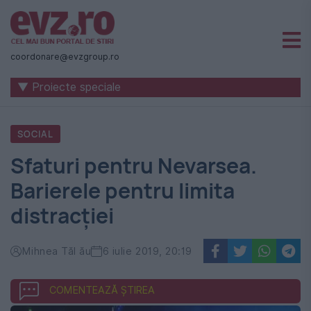
Știri
naționale
coordonare@evzgroup.ro
și
▼ Proiecte speciale
internaționale
|
SOCIAL
România
Sfaturi pentru Nevarsea.
-
Barierele pentru limita
Evenimentul
distracției
Zilei
Mihnea Tăl ău
6 iulie 2019, 20:19
COMENTEAZĂ ȘTIREA