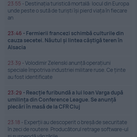
23:55
-
Destinația turistică mortală: locul din Europa
unde peste o sută de turiști își pierd viața în fiecare
an
23:46
-
Fermierii francezi schimbă culturile din
cauza secetei. Năutul și lintea câștigă teren în
Alsacia
23:39
-
Volodimir Zelenski anunță operațiuni
speciale împotriva industriei militare ruse. Ce ținte
au fost identificate
23:29
-
Reacție furibundă a lui Ioan Varga după
umilința din Conference League. Se anunță
plecări în masă de la CFR Cluj
23:18
-
Experții au descoperit o breșă de securitate
în zeci de routere. Producătorul retrage software-ul
și suspendă vânzările