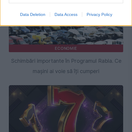
Data Deletion
Data Access
Privacy Policy
ECONOMIE
Schimbări importante în Programul Rabla. Ce
mașini ai voie să îți cumperi