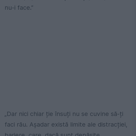
nu-i face.”
„Dar nici chiar ție însuți nu se cuvine să-ți
faci rău. Așadar există limite ale distracției,
bariere, care, dacă sunt depășite,