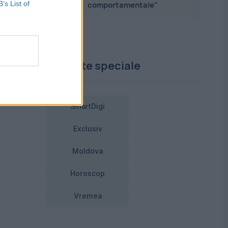
B’s List of
comportamentale”
Proiecte speciale
SmartDigi
Exclusiv
Moldova
Horoscop
Vremea