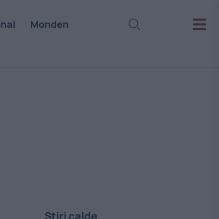
onal
Monden
Stiri calde