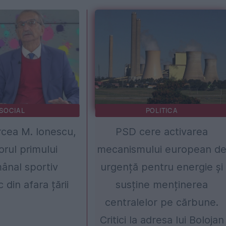
SOCIAL
POLITICA
rcea M. Ionescu,
PSD cere activarea
orul primului
mecanismului european d
ânal sportiv
urgență pentru energie și
din afara țării
susține menținerea
centralelor pe cărbune.
Critici la adresa lui Bolojan