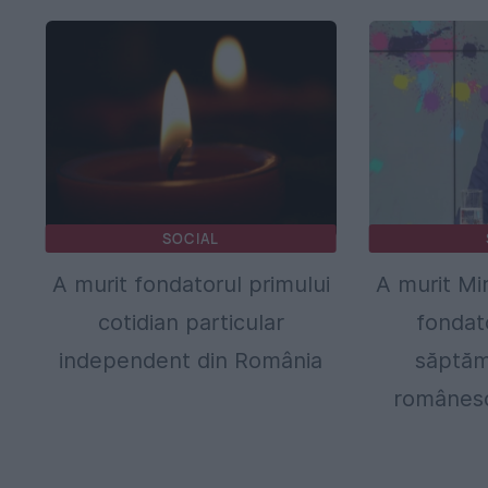
SOCIAL
A murit fondatorul primului
A murit Mi
cotidian particular
fondat
independent din România
săptăm
românesc 