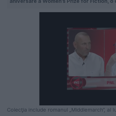
aniversare a Women's Prize for Fiction, o d
Colecţia include romanul „Middlemarch”, al lu