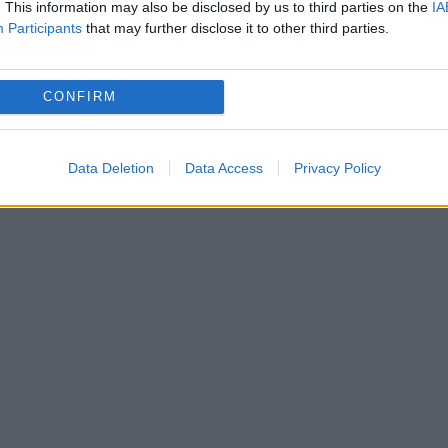
. This information may also be disclosed by us to third parties on the
IA
precum „A Phantom Lover”, un roman gotic horror
Participants
that may further disclose it to other third parties.
at sub pseudonimul Vernon Lee.
CONFIRM
ana”, de George Sand, pseudonimul masculin
l XIX-lea Amantine Aurore Dupin.
Data Deletion
Data Access
Privacy Policy
oric