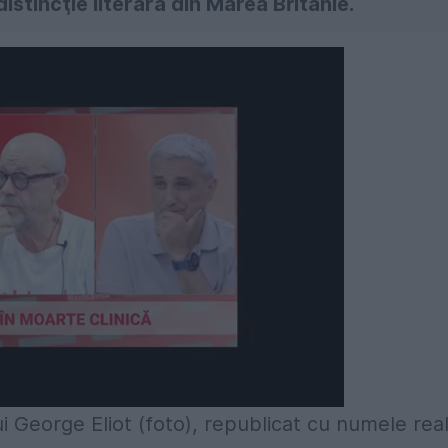
istincţie literară din Marea Britanie.
i George Eliot (foto), republicat cu numele rea