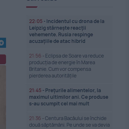
22:05
-
Incidentul cu drona de la
Leipzig stârnește reacții
vehemente. Rusia respinge
acuzațiile de atac hibrid
21:56
-
Eclipsa de Soare va reduce
producția de energie în Marea
Britanie. Cum vor compensa
pierderea autoritățile
21:45
-
Prețurile alimentelor, la
maximul ultimilor ani. Ce produse
s-au scumpit cel mai mult
21:36
-
Centura Bacăului se închide
două săptămâni. Pe unde se va devia