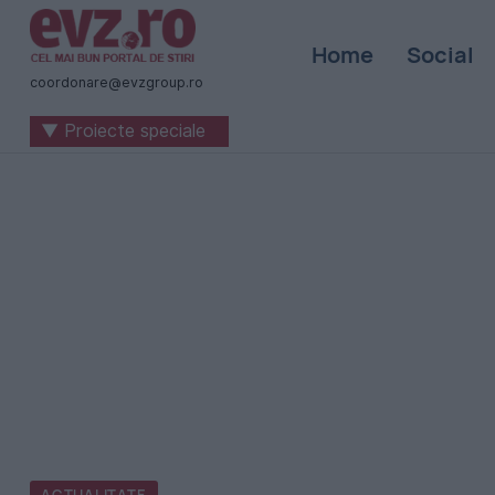
Știri
Home
Social
naționale
coordonare@evzgroup.ro
și
▼ Proiecte speciale
internaționale
|
România
-
Evenimentul
Zilei