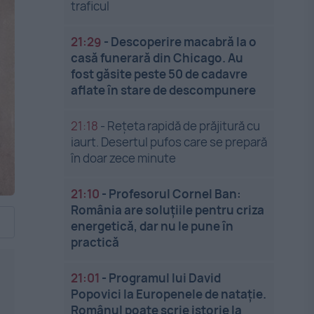
traficul
21:29
-
Descoperire macabră la o
casă funerară din Chicago. Au
fost găsite peste 50 de cadavre
aflate în stare de descompunere
21:18
-
Rețeta rapidă de prăjitură cu
iaurt. Desertul pufos care se prepară
în doar zece minute
21:10
-
Profesorul Cornel Ban:
România are soluțiile pentru criza
energetică, dar nu le pune în
practică
21:01
-
Programul lui David
Popovici la Europenele de natație.
Românul poate scrie istorie la