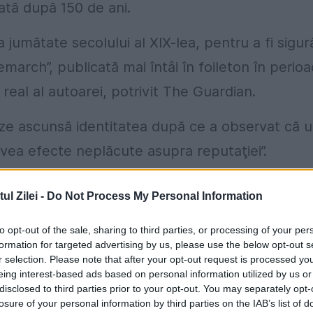
ată după 150 de ani.
jumătate secolului al XIX-lea, pentru a fi sigur
emarch”, publicată mai întâi în foileton în perio
real al autoarei, potrivit The Guardian.
ze ascunsă identitatea după ce a observat că 
avea efecte neplăcute asupra reputaţiei”.
es, „scopul anonimatului era ca volumul să fie
l Zilei -
Do Not Process My Personal Information
a ilustra munca unei femei, sau a unei femei în
to opt-out of the sale, sharing to third parties, or processing of your per
formation for targeted advertising by us, please use the below opt-out s
r selection. Please note that after your opt-out request is processed y
Name”, conţine ilustraţii originale de copertă,
eing interest-based ads based on personal information utilized by us or
disclosed to third parties prior to your opt-out. You may separately opt-
losure of your personal information by third parties on the IAB’s list of