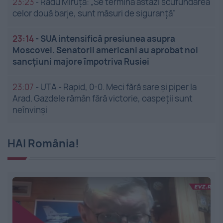
23:23
-
Radu Miruță: „Se termină astăzi scufundarea
celor două barje, sunt măsuri de siguranţă”
23:14
-
SUA intensifică presiunea asupra
Moscovei. Senatorii americani au aprobat noi
sancțiuni majore împotriva Rusiei
23:07
-
UTA - Rapid, 0-0. Meci fără sare și piper la
Arad. Gazdele rămân fără victorie, oaspeții sunt
neînvinși
HAI România!