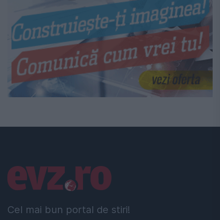
Linkuri utile
Cel mai bun portal de stiri!