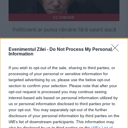
ECONOMIE
Politicienii ar putea rămâne fără salarii dacă
statul face datorii. Planul lui Javier Milei
Evenimentul Zilei -
Do Not Process My Personal
Information
If you wish to opt-out of the sale, sharing to third parties, or
processing of your personal or sensitive information for
targeted advertising by us, please use the below opt-out
section to confirm your selection. Please note that after your
opt-out request is processed you may continue seeing
interest-based ads based on personal information utilized by
us or personal information disclosed to third parties prior to
your opt-out. You may separately opt-out of the further
SPORT
disclosure of your personal information by third parties on the
IAB’s list of downstream participants. This information may
Proceduri disciplinare ample deschise de FIFA:
also be disclosed by us to third parties on the
IAB’s List of