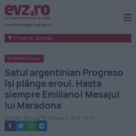
Știri
naționale
coordonare@evzgroup.ro
și
▼ Proiecte speciale
internaționale
|
INTERNATIONAL
România
Satul argentinian Progreso
-
își plânge eroul. Hasta
Evenimentul
siempre Emiliano! Mesajul
Zilei
lui Maradona
Tudor Borcea
8 februarie 2019, 10:59