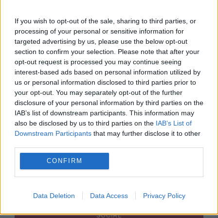
If you wish to opt-out of the sale, sharing to third parties, or
processing of your personal or sensitive information for
targeted advertising by us, please use the below opt-out
section to confirm your selection. Please note that after your
SOCIAL
opt-out request is processed you may continue seeing
interest-based ads based on personal information utilized by
Medicamente uzuale pentru digestie, oprite de
us or personal information disclosed to third parties prior to
your opt-out. You may separately opt-out of the further
la vânzare. Ce verificări face ANMDMR
disclosure of your personal information by third parties on the
IAB’s list of downstream participants. This information may
also be disclosed by us to third parties on the
IAB’s List of
Downstream Participants
that may further disclose it to other
third parties.
CONFIRM
Data Deletion
Data Access
Privacy Policy
SOCIAL