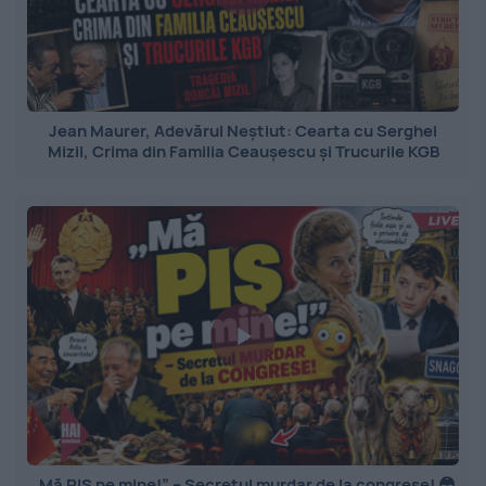
Jean Maurer, Adevărul Neștiut: Cearta cu Serghei
Mizil, Crima din Familia Ceaușescu și Trucurile KGB
„Mă PIȘ pe mine!” – Secretul murdar de la congrese! 😳