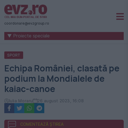
Știri
naționale
coordonare@evzgroup.ro
și
▼ Proiecte speciale
internaționale
|
SPORT
România
Echipa României, clasată pe
-
podium la Mondialele de
Evenimentul
kaiac-canoe
Zilei
Iulia Moraru
26 august 2023, 16:08
COMENTEAZĂ ȘTIREA