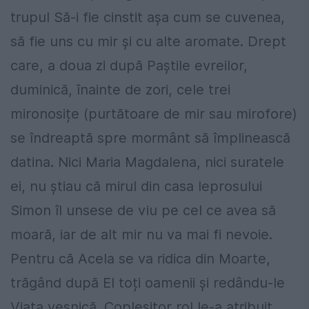
trupul Să-i fie cinstit așa cum se cuvenea,
să fie uns cu mir și cu alte aromate. Drept
care, a doua zi după Paștile evreilor,
duminică, înainte de zori, cele trei
mironosițe (purtătoare de mir sau mirofore)
se îndreaptă spre mormânt să împlinească
datina. Nici Maria Magdalena, nici suratele
ei, nu știau că mirul din casa leprosului
Simon îl unsese de viu pe cel ce avea să
moară, iar de alt mir nu va mai fi nevoie.
Pentru că Acela se va ridica din Moarte,
trăgând după El toți oamenii și redându-le
Viața veșnică. Copleșitor rol le-a atribuit