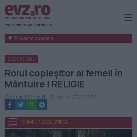
Știri
naționale
coordonare@evzgroup.ro
și
▼ Proiecte speciale
internaționale
|
EVZ SPECIAL
România
Rolul copleșitor al femeii în
-
Mântuire | RELIGIE
Evenimentul
Zilei
Adrian Pătrușcă
27 aprilie 2017, 00:00
COMENTEAZĂ ȘTIREA