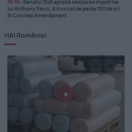
18:18
-
Senatul SUA aprobă sesizarea împotriva
lui Anthony Fauci. A invocat de peste 100 de ori
Al Cincilea Amendament
HAI România!