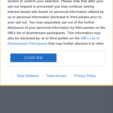
section to confirm your selection. Please note that after your
opt-out request is processed you may continue seeing
interest-based ads based on personal information utilized by
us or personal information disclosed to third parties prior to
your opt-out. You may separately opt-out of the further
disclosure of your personal information by third parties on the
IAB’s list of downstream participants. This information may
also be disclosed by us to third parties on the
IAB’s List of
Downstream Participants
that may further disclose it to other
SOCIAL
third parties.
CONFIRM
Calendar Ortodox, 7 februarie. Sfântul
Partenie, biruitorul demonilor
Data Deletion
Data Access
Privacy Policy