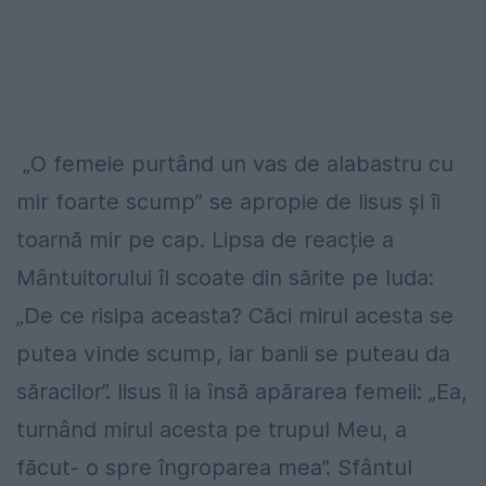
„O femeie purtând un vas de alabastru cu
mir foarte scump” se apropie de Iisus și îi
toarnă mir pe cap. Lipsa de reacție a
Mântuitorului îl scoate din sărite pe Iuda:
„De ce risipa aceasta? Căci mirul acesta se
putea vinde scump, iar banii se puteau da
săracilor”. Iisus îi ia însă apărarea femeii: „Ea,
turnând mirul acesta pe trupul Meu, a
făcut- o spre îngroparea mea”. Sfântul