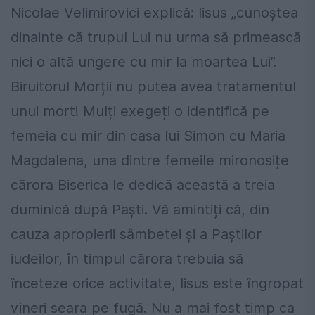
Nicolae Velimirovici explică: Iisus „cunoștea
dinainte că trupul Lui nu urma să primească
nici o altă ungere cu mir la moartea Lui”.
Biruitorul Morții nu putea avea tratamentul
unui mort! Mulți exegeți o identifică pe
femeia cu mir din casa lui Simon cu Maria
Magdalena, una dintre femeile mironosițe
cărora Biserica le dedică această a treia
duminică după Paști. Vă amintiți că, din
cauza apropierii sâmbetei și a Paștilor
iudeilor, în timpul cărora trebuia să
înceteze orice activitate, Iisus este îngropat
vineri seara pe fugă. Nu a mai fost timp ca