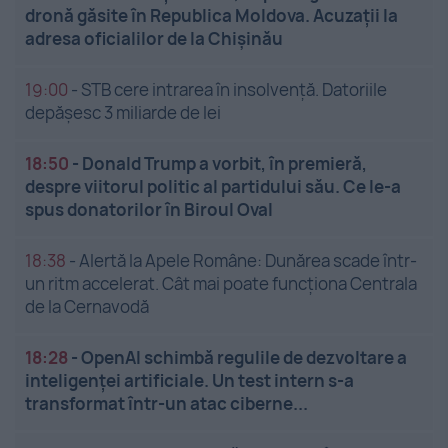
dronă găsite în Republica Moldova. Acuzații la
adresa oficialilor de la Chișinău
19:00
-
STB cere intrarea în insolvență. Datoriile
depășesc 3 miliarde de lei
18:50
-
Donald Trump a vorbit, în premieră,
despre viitorul politic al partidului său. Ce le-a
spus donatorilor în Biroul Oval
18:38
-
Alertă la Apele Române: Dunărea scade într-
un ritm accelerat. Cât mai poate funcționa Centrala
de la Cernavodă
18:28
-
OpenAI schimbă regulile de dezvoltare a
inteligenței artificiale. Un test intern s-a
transformat într-un atac ciberne...