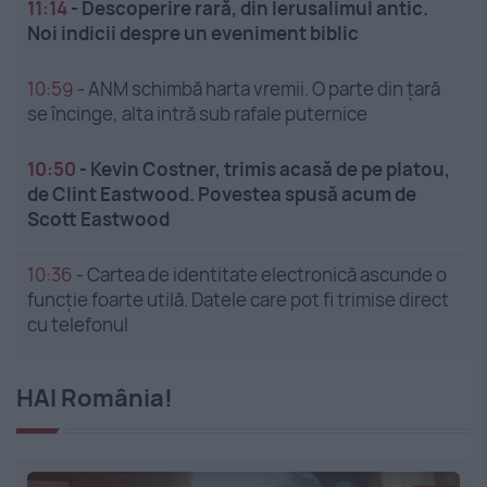
11:14
-
Descoperire rară, din Ierusalimul antic.
Noi indicii despre un eveniment biblic
10:59
-
ANM schimbă harta vremii. O parte din țară
se încinge, alta intră sub rafale puternice
10:50
-
Kevin Costner, trimis acasă de pe platou,
de Clint Eastwood. Povestea spusă acum de
Scott Eastwood
10:36
-
Cartea de identitate electronică ascunde o
funcție foarte utilă. Datele care pot fi trimise direct
cu telefonul
HAI România!