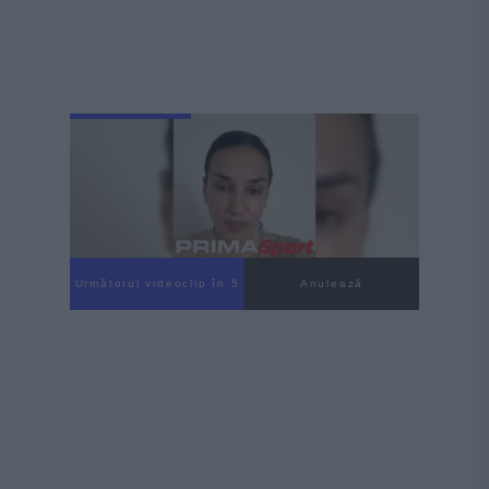
Următorul videoclip în 3
Anulează