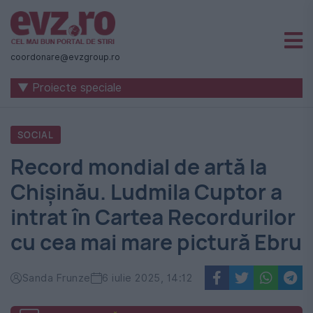
Știri
naționale
coordonare@evzgroup.ro
și
▼ Proiecte speciale
internaționale
|
SOCIAL
România
Record mondial de artă la
-
Chișinău. Ludmila Cuptor a
Evenimentul
intrat în Cartea Recordurilor
Zilei
cu cea mai mare pictură Ebru
Sanda Frunze
6 iulie 2025, 14:12