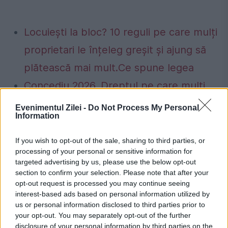
Locuiești la bloc? 10 reguli pe care mulți
proprietari le înțeleg greșit și ajung să
plătească mai mult.Ce spune legea
Concediu 2026. Dreptul pe care mulți
salariați nu îl cunosc. Când se pot pierde
Evenimentul Zilei -
Do Not Process My Personal
Information
zilele de concediu și când nu
If you wish to opt-out of the sale, sharing to third parties, or
processing of your personal or sensitive information for
targeted advertising by us, please use the below opt-out
section to confirm your selection. Please note that after your
apa
chisinau
Guinness World Records
opt-out request is processed you may continue seeing
interest-based ads based on personal information utilized by
pictura
republica moldova
us or personal information disclosed to third parties prior to
your opt-out. You may separately opt-out of the further
disclosure of your personal information by third parties on the