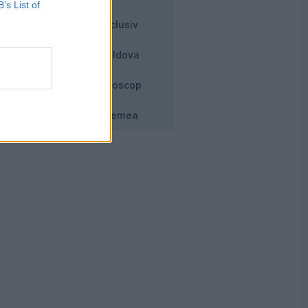
B’s List of
Exclusiv
Moldova
Horoscop
Vremea