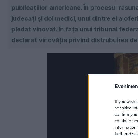
publicațiilor americane. În procesul răsun
judecați și doi medici, unul dintre ei a ofe
pledat vinovat. În faţa unui tribunal feder
declarat vinovăția privind distrubuirea d
Evenimentu
If you wish 
sensitive in
confirm you
continue se
information 
further disc