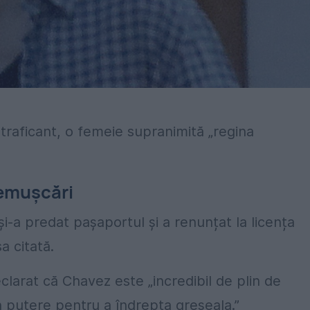
traficant, o femeie supranimită „regina
remușcări
i-a predat pașaportul și a renunțat la licența
a citată.
larat că Chavez este „incredibil de plin de
în putere pentru a îndrepta greșeala.”