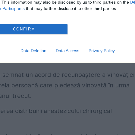
. This information may also be disclosed by us to third parties on the
IA
Participants
that may further disclose it to other third parties.
CONFIRM
 a cedat
 morții lui Matthew Perry și-a recunoscut vina,
Data Deletion
Data Access
Privacy Policy
s Angeles.
a semnat un acord de recunoaştere a vinovăţiei
treia persoană care pledează vinovată în urma
anul trecut.
rea distribuirii anestezicului chirurgical