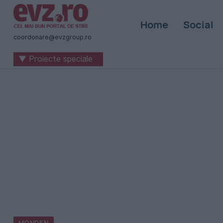
Știri
Home
Social
naționale
coordonare@evzgroup.ro
și
▼ Proiecte speciale
internaționale
|
România
-
Evenimentul
Zilei