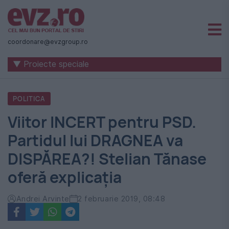
Știri
naționale
coordonare@evzgroup.ro
și
▼ Proiecte speciale
internaționale
|
POLITICA
România
Viitor INCERT pentru PSD.
-
Partidul lui DRAGNEA va
Evenimentul
DISPĂREA?! Stelian Tănase
Zilei
oferă explicația
Andrei Arvinte
2 februarie 2019, 08:48