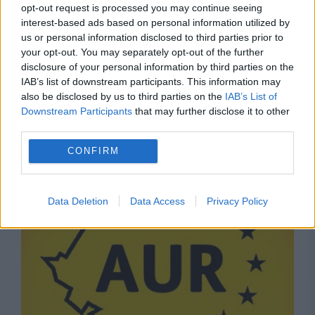
opt-out request is processed you may continue seeing
interest-based ads based on personal information utilized by
us or personal information disclosed to third parties prior to
your opt-out. You may separately opt-out of the further
disclosure of your personal information by third parties on the
IAB’s list of downstream participants. This information may
POLITICA
also be disclosed by us to third parties on the
IAB’s List of
Downstream Participants
that may further disclose it to other
Sorin Grindeanu: Parlamentul a evitat
third parties.
pierderea a 5,8 miliarde de euro din PNRR și a
CONFIRM
deblocat 16,7 miliarde din SAFE
Data Deletion
Data Access
Privacy Policy