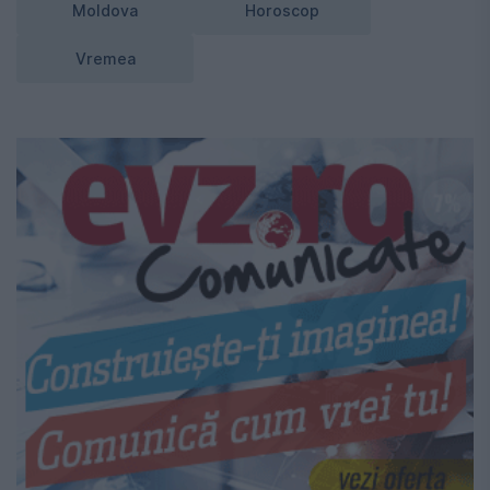
Moldova
Horoscop
Vremea