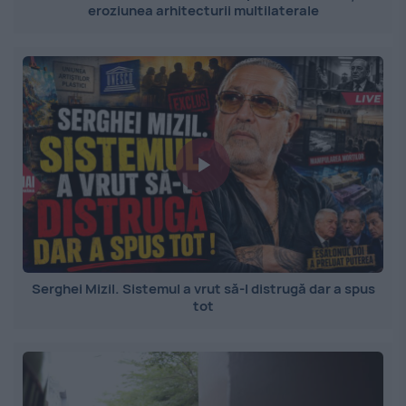
eroziunea arhitecturii multilaterale
Serghei Mizil. Sistemul a vrut să-l distrugă dar a spus
tot