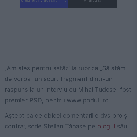
Următorul videoclip în 4
Anulează
„Am ales pentru astăzi la rubrica „Să stăm
de vorbă” un scurt fragment dintr-un
raspuns la un interviu cu Mihai Tudose, fost
premier PSD, pentru www.podul .ro
Aștept ca de obicei comentariile dvs pro și
contra”, scrie Stelian Tănase pe
blogul
său.