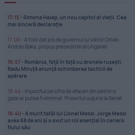
17:15
-
Simona Halep, un nou capitol al vieții. Cea
mai sinceră declarație
17:06
-
A fost dat jos de guvernul lui Viktor Orbán.
András Baka, propus președinte al Ungariei
16:57
-
România, față în față cu dronele rusești.
Radu Miruță anunță schimbarea tacticii de
apărare
16:49
-
Impozitul pe cifra de afaceri din petrol și
gaze ar putea fi eliminat. Proiectul a ajuns la Senat
16:40
-
A murit tatăl lui Lionel Messi. Jorge Messi
avea 68 de ani și a avut un rol esențial în cariera
fiului său