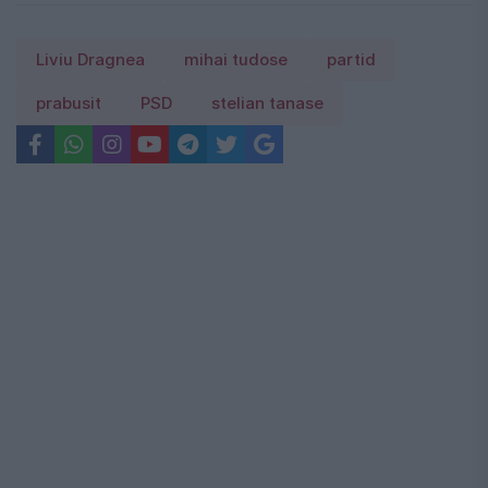
Liviu Dragnea
mihai tudose
partid
prabusit
PSD
stelian tanase