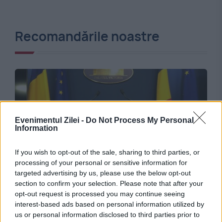
Recomandările noastre
Evenimentul Zilei -
Do Not Process My Personal
Information
If you wish to opt-out of the sale, sharing to third parties, or
processing of your personal or sensitive information for
ECONOMIE
targeted advertising by us, please use the below opt-out
section to confirm your selection. Please note that after your
Extinderea producției de energie nucleară în
opt-out request is processed you may continue seeing
interest-based ads based on personal information utilized by
România. De la Guvernul Dăncilă la Proiectul
us or personal information disclosed to third parties prior to