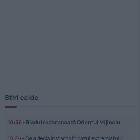
Stiri calde
10:36
-
Riadul redesenează Orientul Mijlociu
10:29
-
Ce a decis instanța în cazul extremistului