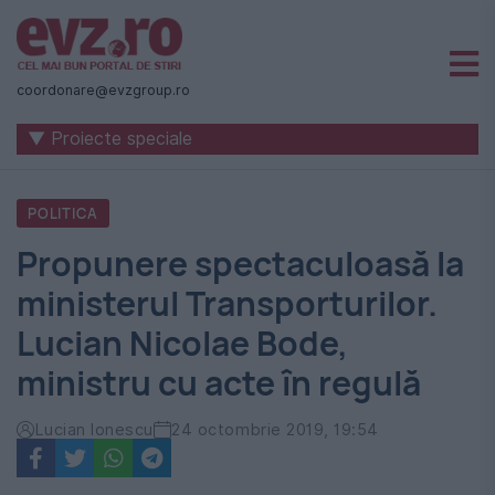
Știri
naționale
coordonare@evzgroup.ro
și
▼ Proiecte speciale
internaționale
|
POLITICA
România
Propunere spectaculoasă la
-
ministerul Transporturilor.
Evenimentul
Lucian Nicolae Bode,
Zilei
ministru cu acte în regulă
Lucian Ionescu
24 octombrie 2019, 19:54