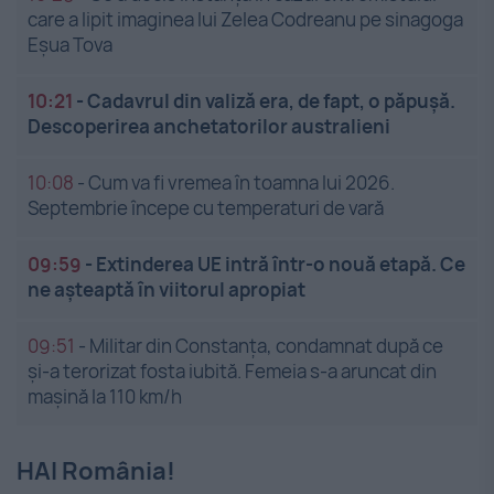
care a lipit imaginea lui Zelea Codreanu pe sinagoga
Eșua Tova
10:21
-
Cadavrul din valiză era, de fapt, o păpușă.
Descoperirea anchetatorilor australieni
10:08
-
Cum va fi vremea în toamna lui 2026.
Septembrie începe cu temperaturi de vară
09:59
-
Extinderea UE intră într-o nouă etapă. Ce
ne așteaptă în viitorul apropiat
09:51
-
Militar din Constanța, condamnat după ce
și-a terorizat fosta iubită. Femeia s-a aruncat din
mașină la 110 km/h
HAI România!